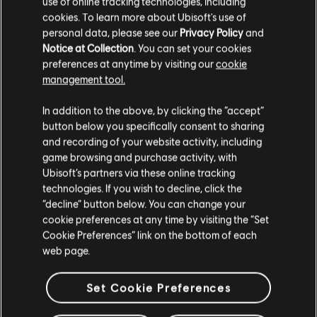
use of online tracking technologies, including
cookies. To learn more about Ubisoft's use of
personal data, please see our
Privacy Policy
and
1
/
4
Notice at Collection
. You can set your cookies
preferences at anytime by visiting our
cookie
management tool.
In addition to the above, by clicking the “accept”
button below you specifically consent to sharing
ARTE E POSTER
and recording of your website activity, including
game browsing and purchase activity, with
Ubisoft’s partners via these online tracking
technologies. If you wish to decline, click the
“decline” button below. You can change your
cookie preferences at any time by visiting the “Set
Cookie Preferences” link on the bottom of each
web page.
Set Cookie Preferences