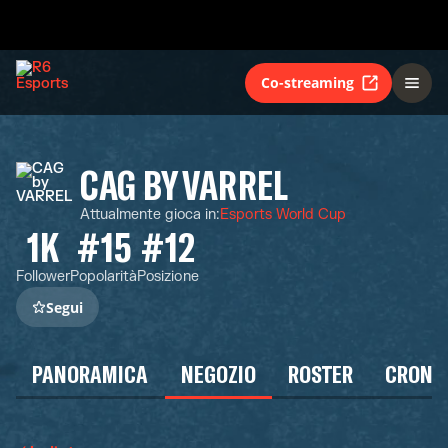
Co-streaming
CAG BY VARREL
Attualmente gioca in
:
Esports World Cup
1K
#15
#12
Follower
Popolarità
Posizione
Segui
PANORAMICA
NEGOZIO
ROSTER
CRONO