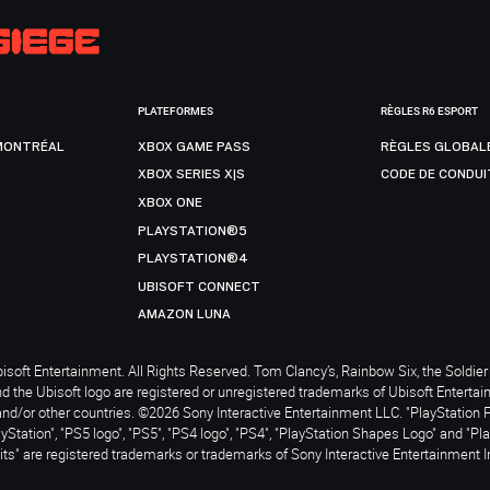
PLATEFORMES
RÈGLES R6 ESPORT
MONTRÉAL
XBOX GAME PASS
RÈGLES GLOBAL
XBOX SERIES X|S
CODE DE CONDUI
XBOX ONE
PLAYSTATION®5
PLAYSTATION®4
UBISOFT CONNECT
AMAZON LUNA
soft Entertainment. All Rights Reserved. Tom Clancy’s, Rainbow Six, the Soldier 
nd the Ubisoft logo are registered or unregistered trademarks of Ubisoft Enterta
and/or other countries. ©2026 Sony Interactive Entertainment LLC. "PlayStation 
ayStation", "PS5 logo", "PS5", "PS4 logo", "PS4", "PlayStation Shapes Logo" and "Pl
ts" are registered trademarks or trademarks of Sony Interactive Entertainment I