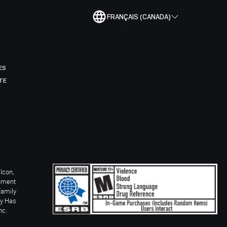
FRANÇAIS (CANADA)
ES
TE
Icon,
inment
Family
ay Has
nc.