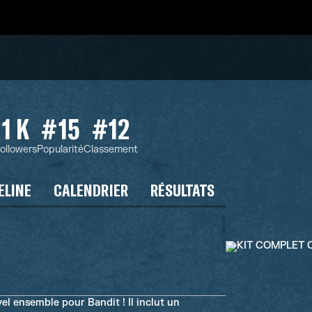
1 K
#15
#12
ollowers
Popularité
Classement
ELINE
CALENDRIER
RÉSULTATS
l ensemble pour Bandit ! Il inclut un