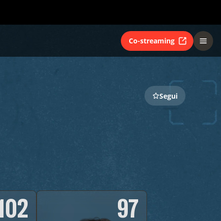
Co-streaming
Segui
102
97