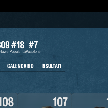
809
#18
#7
llower
Popolarità
Posizione
CALENDARIO
RISULTATI
108
107