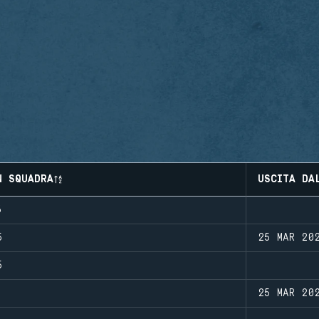
N SQUADRA
USCITA DA
6
5
25 MAR 20
5
25 MAR 20