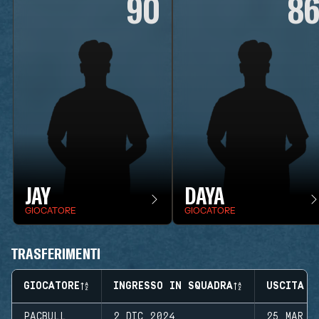
90
8
JAY
DAYA
GIOCATORE
GIOCATORE
TRASFERIMENTI
GIOCATORE
INGRESSO IN SQUADRA
USCITA D
PACBULL
2 DIC 2024
25 MAR 2