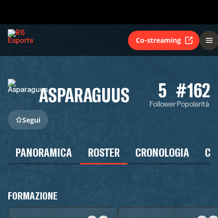
Co-streaming
5
#162
ASPARAGUUS
Follower
Popolarità
Segui
PANORAMICA
ROSTER
CRONOLOGIA
CA
FORMAZIONE