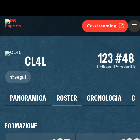
Co-streaming
123
#48
CL4L
Follower
Popolarità
Segui
PANORAMICA
ROSTER
CRONOLOGIA
CA
FORMAZIONE