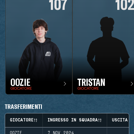
107
10
OOZIE
TRISTAN
GIOCATORE
GIOCATORE
TRASFERIMENTI
GIOCATORE
INGRESSO IN SQUADRA
USCITA D
OOZIE
7 NOV 2024