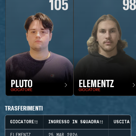
105
9
PLUTO
ELEMENTZ
GIOCATORE
GIOCATORE
TRASFERIMENTI
GIOCATORE
INGRESSO IN SQUADRA
USCITA D
ELEMENTZ
25 MAR 2026