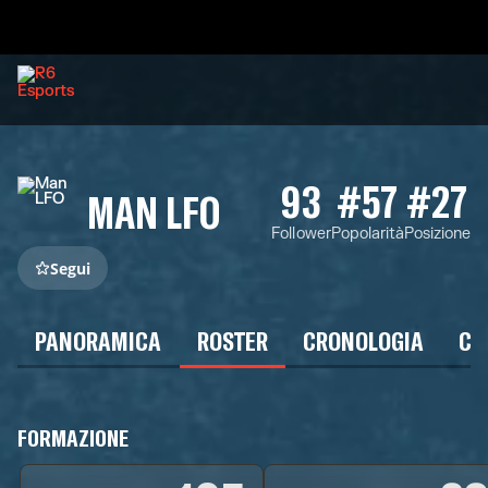
93
#57
#27
MAN LFO
Follower
Popolarità
Posizione
Segui
PANORAMICA
ROSTER
CRONOLOGIA
CA
FORMAZIONE