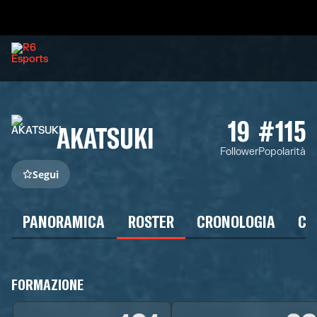
19
#115
AKATSUKI
Follower
Popolarità
Segui
PANORAMICA
ROSTER
CRONOLOGIA
CA
FORMAZIONE