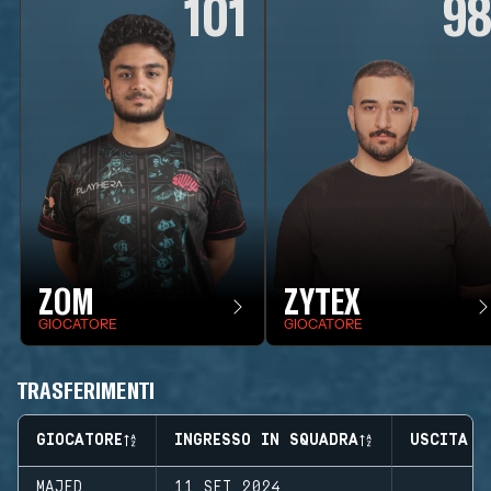
101
9
ZOM
ZYTEX
GIOCATORE
GIOCATORE
TRASFERIMENTI
GIOCATORE
INGRESSO IN SQUADRA
USCITA D
MAJED
11 SET 2024