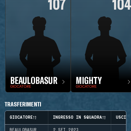
107
10
BEAULOBASUR
MIGHTY
GIOCATORE
GIOCATORE
TRASFERIMENTI
GIOCATORE
INGRESSO IN SQUADRA
USCIT
BEAULOBASUR
2 SET 2023