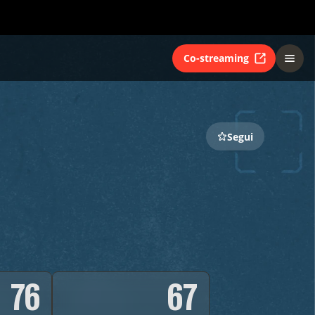
Co-streaming
Segui
76
67