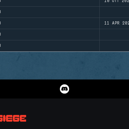
3
10 OTT 20
3
3
11 APR 20
3
3