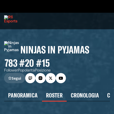
NINJAS IN PYJAMAS
783
#20
#15
Follower
Popolarità
Posizione
Segui
PANORAMICA
ROSTER
CRONOLOGIA
CA