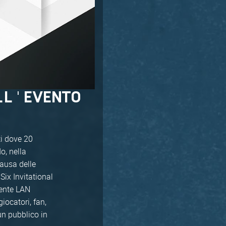
LL'EVENTO
ti dove 20
o, nella
causa delle
Six Invitational
iente LAN
iocatori, fan,
un pubblico in