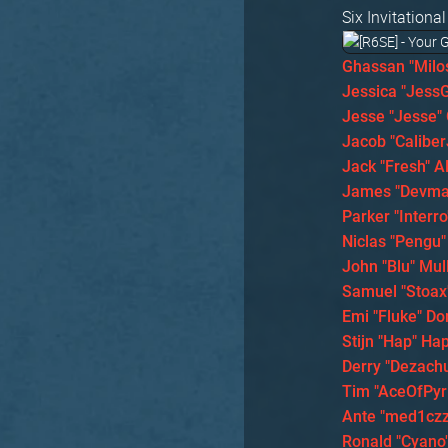
Six Invitationa
Ghassan "Milo
Jessica "Jess
Jesse "Jesse" 
Jacob "Calibe
Jack "Fresh" A
James "Devmar
Parker "Interr
Niclas "Pengu"
John "Blu" Mul
Samuel "Stoax
Emi "Fluke" D
Stijn "Hap" Ha
Derry "Dezachu
Tim "AceOfPyr
Ante "med1czz
Ronald "Cyano