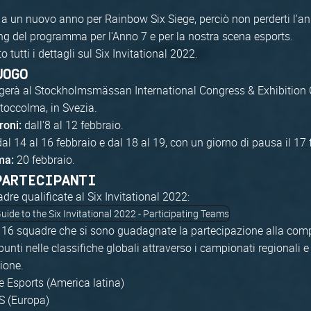
 a un nuovo anno per Rainbow Six Siege, perciò non perderti l'a
ing del programma per l'Anno 7 e per la nostra scena esports.
o tutti i dettagli sul Six Invitational 2022.
UOGO
olgerà al Stockholmsmässan International Congress & Exhibition C
toccolma, in Svezia.
dall'8 al 12 febbraio.
roni:
al 14 al 16 febbraio e dal 18 al 19, con un giorno di pausa il 17 
20 febbraio.
ma:
PARTECIPANTI
dre qualificate al Six Invitational 2022:
 16 squadre che si sono guadagnate la partecipazione alla com
ti nelle classifiche globali attraverso i campionati regionali e 
ione.
 Esports (America latina)
 (Europa)