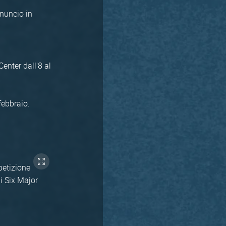
nnuncio in
enter dall'8 al
febbraio.
petizione
i Six Major