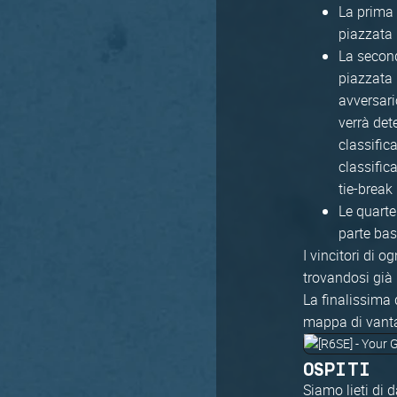
La prima 
piazzata 
La second
piazzata 
avversario
verrà det
classific
classific
tie-break
Le quarte
parte bas
I vincitori di 
trovandosi già 
La finalissima 
mappa di vanta
OSPITI
Siamo lieti di 