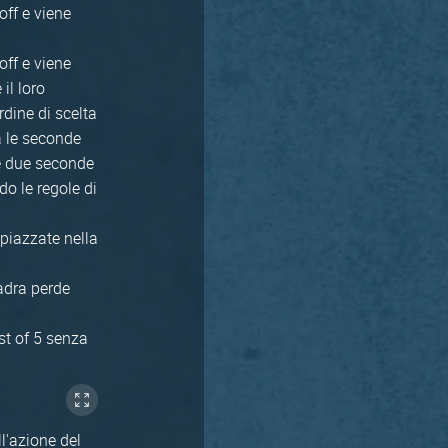
off e viene
off e viene
il loro
ordine di scelta
a le seconde
Se due seconde
do le regole di
 piazzate nella
uadra perde
est of 5 senza
ll'azione del