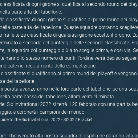
classificata di ogni girone si qualifica al secondo round dei play
nella parte alta del tabellone.
a classificata di ogni girone si qualifica al primo round dei play
nella parte alta del tabellone. Queste squadre potranno scegliere 
 fra le terze classificate di qualsiasi girone eccetto il proprio. L'
erminato a seconda del punteggio delle seconde classificate. Fr
ate, la squadra col punteggio più alto sceglie prima, e così via. 
ate hanno lo stesso numero di punti, l'ordine verrà deciso seguen
 indicate nel regolamento della competizione.
 classificate si qualificano al primo round dei playoff e vengono
sa del tabellone.
ogni partita avanzeranno nella loro parte del tabellone, se una sq
nella parte bassa del tabellone, allora verrà eliminata.
del Six Invitational 2022 si terrà il 20 febbraio con una partita b
ggio, e coronerà i campioni del mondo!
dare il benvenuto alla nostra squadra di ospiti che daranno vita a