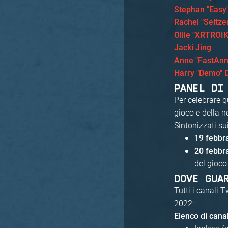
Stephan "Easy
Rachel "Seltze
Ollie "XRTROI
Jacki Jing
Anne "FastAnn
Harry "Demo" 
PANEL DI
Per celebrare q
gioco e della n
Sintonizzati sui
19 febbr
20 febbr
del gioco
DOVE GUA
Tutti i canali T
2022:
Elenco di canal