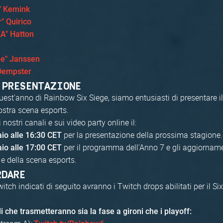
" Kemink
r" Quirico
KA" Hatton
e" Janssen
Dempster
 PRESENTAZIONE
uest'anno di Rainbow Six Siege, siamo entusiasti di presentare il
ostra scena esports.
 nostri canali e sui video party online il:
per la presentazione della prossima stagione.
aio alle 16:30 CET
per il programma dell'Anno 7 e gli aggiorname
aio alle 17:00 CET
 e della scena esports.
RDARE
witch indicati di seguito avranno i Twitch drops abilitati per il Six
i che trasmetteranno sia la fase a gironi che i playoff: