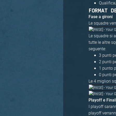
Qualific
FORMAT D
Fase a gironi
Le squadre ver
Le squadre si a
tutte le altre s
seguente:
3 punti p
2 punti p
1 punto p
0 punti p
Le 4 migliori s
Playoff e Fina
I playoff saran
playoff verrann