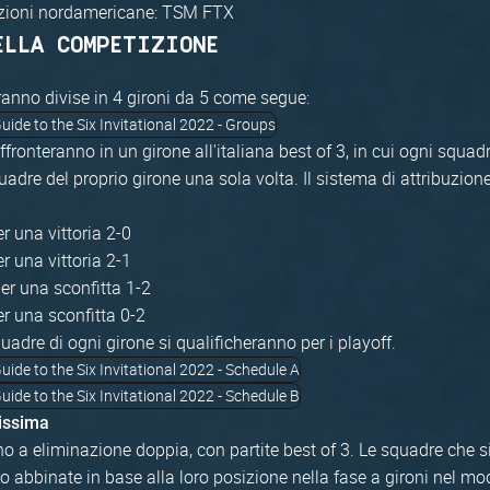
azioni nordamericane: TSM FTX
ELLA COMPETIZIONE
ranno divise in 4 gironi da 5 come segue:
ffronteranno in un girone all'italiana best of 3, in cui ogni squad
quadre del proprio girone una sola volta. Il sistema di attribuzione
er una vittoria 2-0
er una vittoria 2-1
er una sconfitta 1-2
er una sconfitta 0-2
quadre di ogni girone si qualificheranno per i playoff.
lissima
no a eliminazione doppia, con partite best of 3. Le squadre che si
o abbinate in base alla loro posizione nella fase a gironi nel m