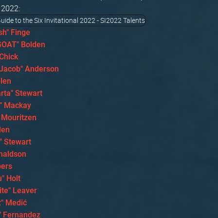
l 2022:
sh" Finge
GOAT" Bolden
Chick
rJacob" Anderson
llen
ta" Stewart
o" Mackay
 Mouritzen
len
" Stewart
onaldson
pers
" Holt
ite" Leaver
" Medić
" Fernandez