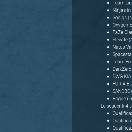
Team Liqu
Ninjas in
Soniqs (
Oxygen E
FaZe Clan
Elevate (
Natus Vi
Spacesta
Team Emp
DarkZero
DWG KIA 
FURIA Esp
SANDBOX
Rogue (E
Le seguenti 4 s
Qualifica
Qualific
Qualifica