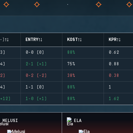
-)
ENTRY
KOST
KPR
3)
0-0 (0)
88%
0.62
4)
2-1 (+1)
75%
0.88
2)
0-2 (-2)
38%
0.38
4)
1-1 (0)
88%
1
+12)
1-0 (+1)
88%
1.62
MELUSI
ELA