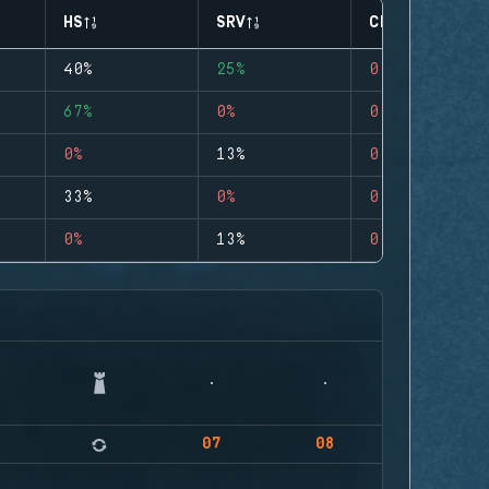
HS
SRV
CLUTCHES
40%
25%
0
67%
0%
0
0%
13%
0
33%
0%
0
0%
13%
0
07
08