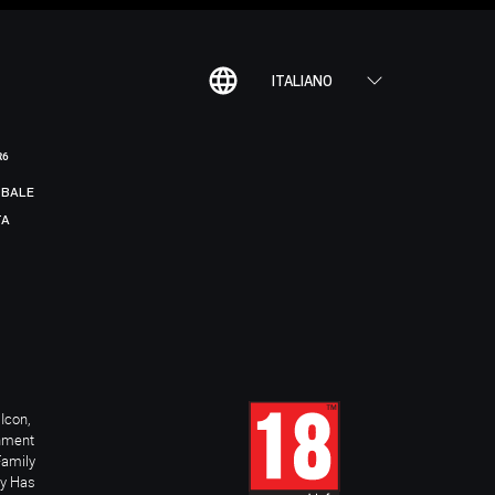
ITALIANO
R6
BALE
TA
Icon,
inment
Family
ay Has