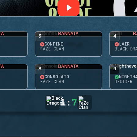
TA
BANNATA
B
3
4
CONFINE
LAIR
FAZE CLAN
BLACK DR
TA
BANNATA
8
9
CONSOLATO
NIGHTH
FAZE CLAN
DECIDER
1
:
7