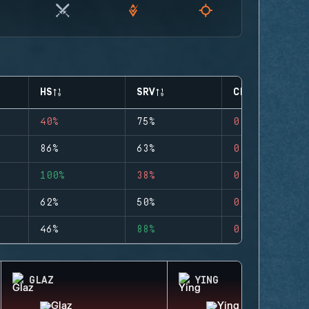
HS
SRV
CLUTCHES
40%
75%
0
86%
63%
0
100%
38%
0
62%
50%
0
46%
88%
0
GLAZ
YING