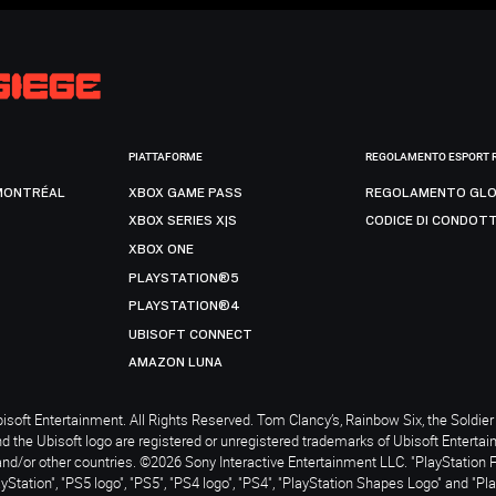
PIATTAFORME
REGOLAMENTO ESPORT 
MONTRÉAL
XBOX GAME PASS
REGOLAMENTO GLO
XBOX SERIES X|S
CODICE DI CONDOT
XBOX ONE
PLAYSTATION®5
PLAYSTATION®4
UBISOFT CONNECT
AMAZON LUNA
soft Entertainment. All Rights Reserved. Tom Clancy’s, Rainbow Six, the Soldier 
nd the Ubisoft logo are registered or unregistered trademarks of Ubisoft Enterta
and/or other countries. ©2026 Sony Interactive Entertainment LLC. "PlayStation 
ayStation", "PS5 logo", "PS5", "PS4 logo", "PS4", "PlayStation Shapes Logo" and "Pl