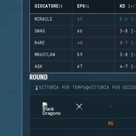
GIOCATORE
EPS
KD (+/
MIRACLE
89
5-6 (-
SWAG
66
3-8 (-
R4RE
40
0-7 (-
MR6OTLAW
59
3-8 (-
ASK
67
4-7 (-
ROUND
VITTORIA PER TEMPO
VITTORIA PER UCCIS
01