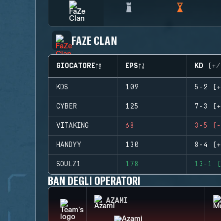
FAZE CLAN
GIOCATORE
EPS
KD (+/
KDS
109
5-2 (+
CYBER
125
7-3 (+
VITAKING
68
3-5 (-
HANDYY
130
8-4 (+
SOULZ1
178
13-1 (
BAN DEGLI OPERATORI
AZAMI