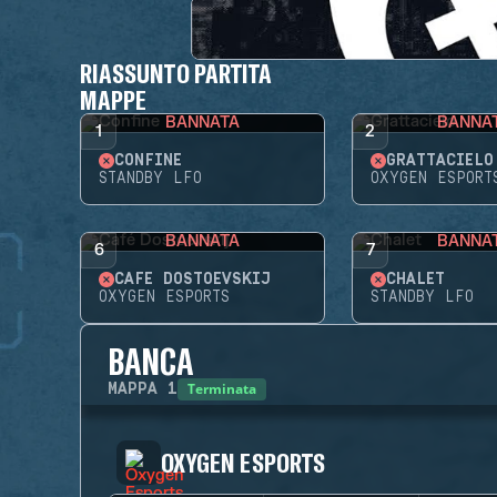
RIASSUNTO PARTITA
MAPPE
BANNATA
BANNA
1
2
CONFINE
GRATTACIELO
STANDBY LFO
OXYGEN ESPORT
BANNATA
BANNA
6
7
CAFÉ DOSTOEVSKIJ
CHALET
OXYGEN ESPORTS
STANDBY LFO
BANCA
Terminata
MAPPA
1
OXYGEN ESPORTS