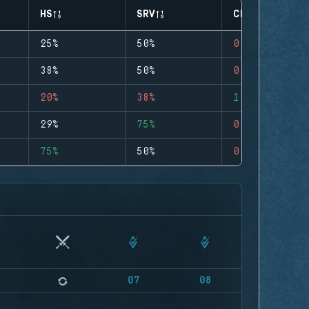
HS
SRV
CLUTCHES
25%
50%
0
38%
50%
0
20%
38%
1
29%
75%
0
75%
50%
0
07
08