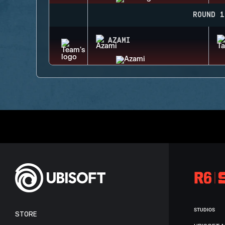
ROUND 1
AZAMI
STUDIOS
STORE