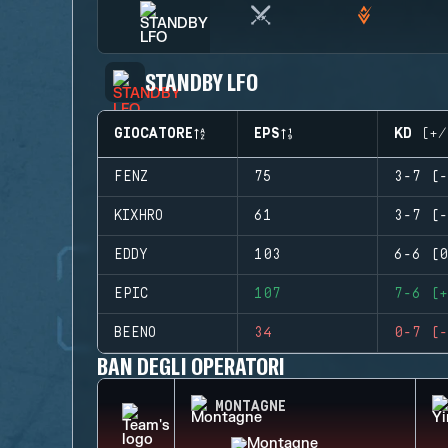
STANDBY LFO
GIOCATORE
EPS
KD (+/
FENZ
75
3-7 (-
KIXHRO
61
3-7 (-
EDDY
103
6-6 (0
EPIC
107
7-6 (+
BEENO
34
0-7 (-
BAN DEGLI OPERATORI
MONTAGNE