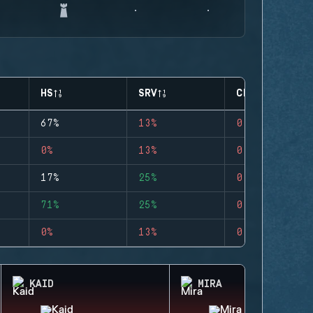
HS
SRV
CLUTCHES
67%
13%
0
0%
13%
0
17%
25%
0
71%
25%
0
0%
13%
0
KAID
MIRA