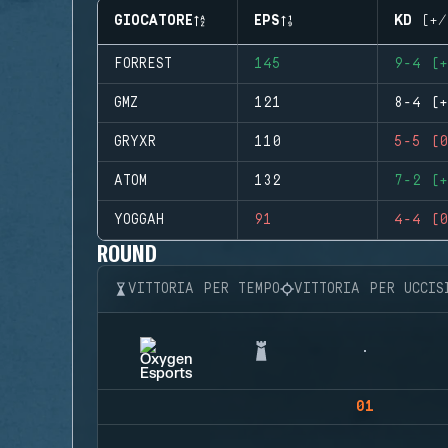
GIOCATORE
EPS
KD (+/
FORREST
145
9-4 (+
GMZ
121
8-4 (+
GRYXR
110
5-5 (0
ATOM
132
7-2 (+
YOGGAH
91
4-4 (0
ROUND
VITTORIA PER TEMPO
VITTORIA PER UCCIS
01