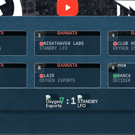
TA
BANNATA
B
3
4
NIGHTHAVEN LABS
CLUB H
S
STANDBY LFO
OXYGEN E
TA
BANNATA
8
9
LAIR
BANCA
OXYGEN ESPORTS
DECIDER
7
:
1