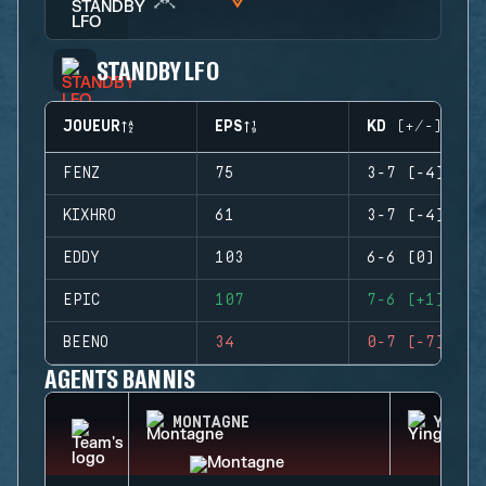
STANDBY LFO
JOUEUR
EPS
KD (+/-)
FENZ
75
3-7 (-4)
KIXHRO
61
3-7 (-4)
EDDY
103
6-6 (0)
EPIC
107
7-6 (+1)
BEENO
34
0-7 (-7)
AGENTS BANNIS
MONTAGNE
YING