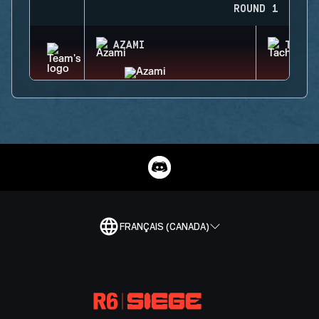
ROUND 1
AZAMI
TACHA
FRANÇAIS (CANADA)