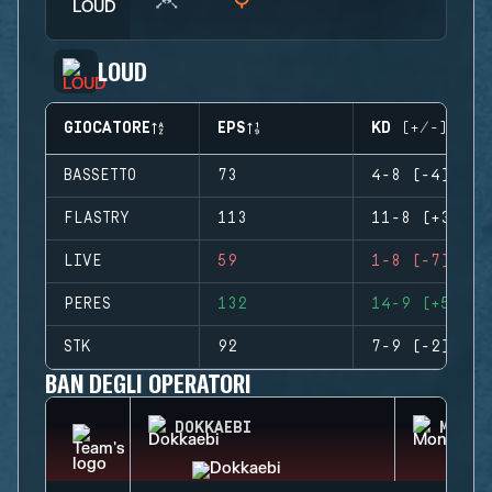
LOUD
GIOCATORE
EPS
KD (+/-)
BASSETTO
73
4-8 (-4)
FLASTRY
113
11-8 (+3)
LIVE
59
1-8 (-7)
PERES
132
14-9 (+5)
STK
92
7-9 (-2)
BAN DEGLI OPERATORI
DOKKAEBI
MONTA