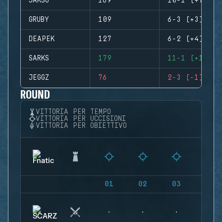
JAKSU
169
10-1 (+9)
GRUBY
109
6-3 (+3)
DEAPEK
127
6-2 (+4)
SARKS
179
11-1 (+10)
JEGGZ
76
2-3 (-1)
ROUND
VITTORIA PER TEMPO
VITTORIA PER UCCISIONI
VITTORIA PER OBIETTIVO
01
02
03
04