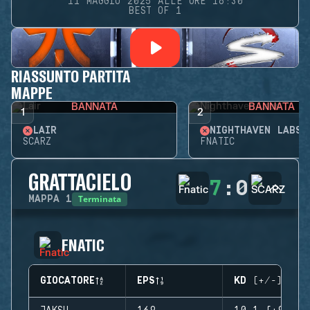
11 MAGGIO 2025 ALLE ORE 16:30
BEST OF 1
RIASSUNTO PARTITA
MAPPE
BANNATA
BANNATA
1
2
LAIR
NIGHTHAVEN LABS
SCARZ
FNATIC
GRATTACIELO
7
:
0
Terminata
MAPPA
1
FNATIC
GIOCATORE
EPS
KD (+/-)