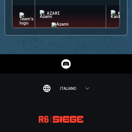
AZAMI
KAID
ITALIANO