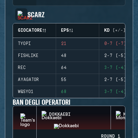
SCARZ
GIOCATORE
EPS
KD (+/-)
TYOPI
21
0-7 (-7)
FISHLIKE
48
2-7 (-5)
REC
64
3-7 (-4)
AYAGATOR
55
2-7 (-5)
WQSYO1
68
3-7 (-4)
BAN DEGLI OPERATORI
DOKKAEBI
MONTA
ROUND 1