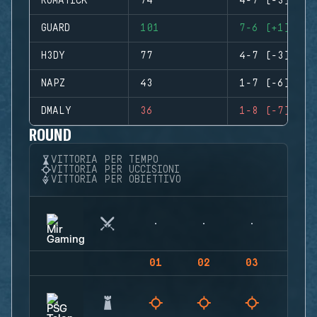
RUMATICK
74
4-7 (-3)
GUARD
101
7-6 (+1)
H3DY
77
4-7 (-3)
NAPZ
43
1-7 (-6)
DMALY
36
1-8 (-7)
ROUND
VITTORIA PER TEMPO
VITTORIA PER UCCISIONI
VITTORIA PER OBIETTIVO
01
02
03
04