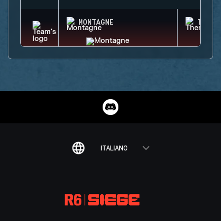
MONTAGNE
THERM
ITALIANO