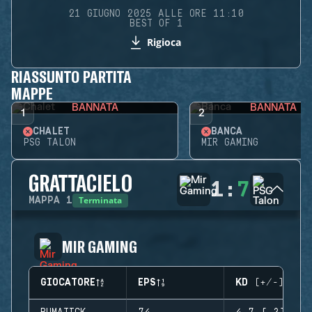
21 GIUGNO 2025 ALLE ORE 11:10
BEST OF 1
Rigioca
RIASSUNTO PARTITA
MAPPE
BANNATA
BANNATA
1
2
CHALET
BANCA
PSG TALON
MIR GAMING
GRATTACIELO
1
:
7
Terminata
MAPPA
1
MIR GAMING
GIOCATORE
EPS
KD (+/-)