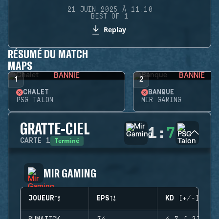
21 JUIN 2025 À 11:10
BEST OF 1
Replay
RÉSUMÉ DU MATCH
MAPS
BANNIE
BANNIE
1
2
CHALET
BANQUE
PSG TALON
MIR GAMING
GRATTE-CIEL
1
:
7
Terminé
CARTE
1
MIR GAMING
JOUEUR
EPS
KD (+/-)