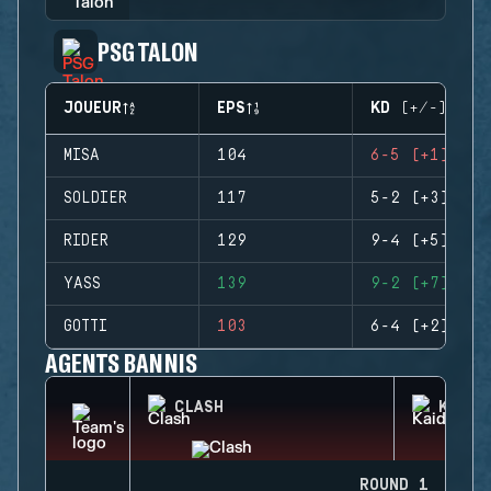
PSG TALON
JOUEUR
EPS
KD (+/-)
MISA
104
6-5 (+1)
SOLDIER
117
5-2 (+3)
RIDER
129
9-4 (+5)
YASS
139
9-2 (+7)
GOTTI
103
6-4 (+2)
AGENTS BANNIS
CLASH
KAID
ROUND 1