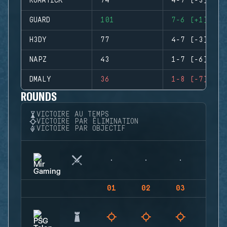
RUMATICK
74
4-7 (-3)
GUARD
101
7-6 (+1)
H3DY
77
4-7 (-3)
NAPZ
43
1-7 (-6)
DMALY
36
1-8 (-7)
ROUNDS
VICTOIRE AU TEMPS
VICTOIRE PAR ÉLIMINATION
VICTOIRE PAR OBJECTIF
01
02
03
04