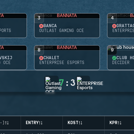
TA
BANNATA
B
3
4
BANCA
GRATTA
PORTS
OUTLAST GAMING OCE
ENTERPRI
TA
BANNATA
8
9
VSKIJ
CHALET
CLUB H
G OCE
ENTERPRISE ESPORTS
DECIDER
7
:
3
-)
ENTRY
KOST
KPR