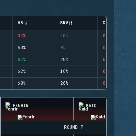
HS
SRV
CLUTCHES
33%
30%
0
50%
0%
0
83%
20%
0
62%
10%
0
60%
20%
0
FENRIR
KAID
ROUND 7