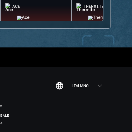
ACE
THERMITE
ITALIANO
R6
BALE
TA