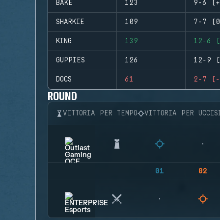
BAKE
123
9-6 (+
SHARKIE
109
7-7 (0
KING
139
12-6 (
GUPPIES
126
12-9 (
DOCS
61
2-7 (-
ROUND
VITTORIA PER TEMPO
VITTORIA PER UCCIS
01
02