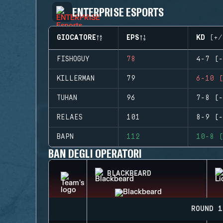
ENTERPRISE ESPORTS
GIOCATORE
EPS
KD (+/
FISHOGUY
78
4-7 (-
KILLERMAN
79
6-10 (
TUHAN
96
7-8 (-
RELAES
101
8-9 (-
BAPN
112
10-8 (
BAN DEGLI OPERATORI
BLACKBEARD
ROUND 1