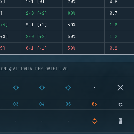
3)
1-1 (0)
70%
0.9
)
2-0 (+2)
80%
0.7
+6)
2-1 (+1)
60%
1.2
+3)
2-0 (+2)
60%
1.2
5)
0-1 (-1)
50%
0.2
IONI
VITTORIA PER OBIETTIVO
03
04
05
06