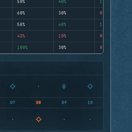
50%
40%
1
60%
30%
0
58%
40%
1
42%
10%
0
100%
30%
0
07
08
09
10