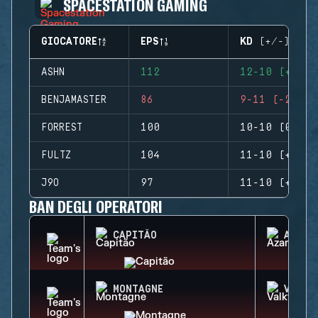
SPACESTATION GAMING
GIOCATORE
EPS
KD (+/-)
ASHN
112
12-10 (+2)
BENJAMASTER
86
9-11 (-2)
FORREST
100
10-10 (0)
FULTZ
104
11-10 (+1)
J9O
97
11-10 (+1)
BAN DEGLI OPERATORI
CAPITÃO
AZAMI
MONTAGNE
VALKY