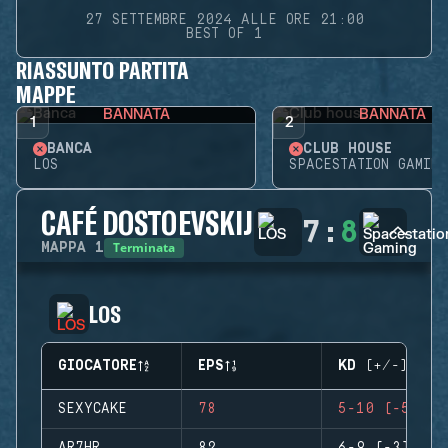
27 SETTEMBRE 2024 ALLE ORE 21:00
BEST OF 1
RIASSUNTO PARTITA
MAPPE
BANNATA
BANNATA
1
2
BANCA
CLUB HOUSE
LOS
SPACESTATION GAMING
CAFÉ DOSTOEVSKIJ
7
:
8
Terminata
MAPPA
1
LOS
GIOCATORE
EPS
KD (+/-)
SEXYCAKE
78
5-10 (-5)