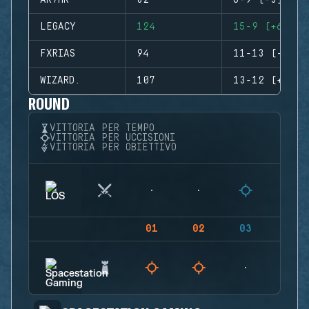
AR7HR
82
6-9 (-3)
LEGACY
124
15-9 (+6)
FXRIAS
94
11-13 (-2)
WIZARD.
107
13-12 (+1)
ROUND
VITTORIA PER TEMPO
VITTORIA PER UCCISIONI
VITTORIA PER OBIETTIVO
01
02
03
04