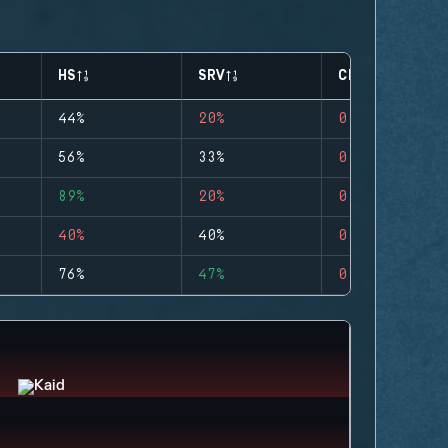
HS
SRV
CLUTCHES
44%
20%
0
56%
33%
0
89%
20%
0
40%
40%
0
76%
47%
0