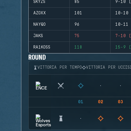
SKYZS
85
9-10 (
AZOXX
101
10-10 
NAYQO
96
10-11 
JAKS
75
7-10 (
RA1KOSS
118
15-9 (
ROUND
VITTORIA PER TEMPO
VITTORIA PER UCCIS
01
02
03