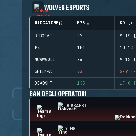
WOLVES ESPORTS
GIOCATORE
EPS
KD (+/
BIBOOAF
87
9-12 (
P4
101
10-10 
MOWWWGLI
86
9-12 (
SHIINKA
73
5-9 (-
DEADSHT
135
17-8 (
BAN DEGLI OPERATORI
DOKKAEBI
YING