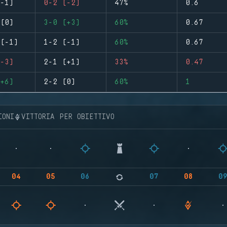
-1)
0-2 (-2)
47%
0.6
(0)
3-0 (+3)
60%
0.67
(-1)
1-2 (-1)
60%
0.67
-3)
2-1 (+1)
33%
0.47
+6)
2-2 (0)
60%
1
IONI
VITTORIA PER OBIETTIVO
04
05
06
07
08
0