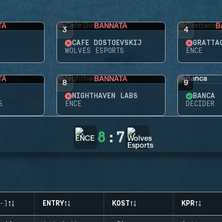
TA
BANNATA
B
3
4
CAFÉ DOSTOEVSKIJ
GRATTA
WOLVES ESPORTS
ENCE
TA
BANNATA
8
9
NIGHTHAVEN LABS
BANCA
S
ENCE
DECIDER
8
:
7
-)
ENTRY
KOST
KPR