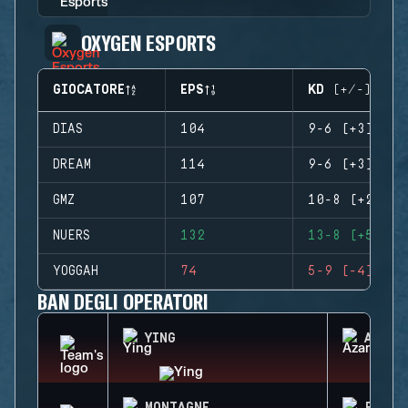
OXYGEN ESPORTS
GIOCATORE
EPS
KD (+/-)
DIAS
104
9-6 (+3)
DREAM
114
9-6 (+3)
GMZ
107
10-8 (+2)
NUERS
132
13-8 (+5)
YOGGAH
74
5-9 (-4)
BAN DEGLI OPERATORI
YING
AZAMI