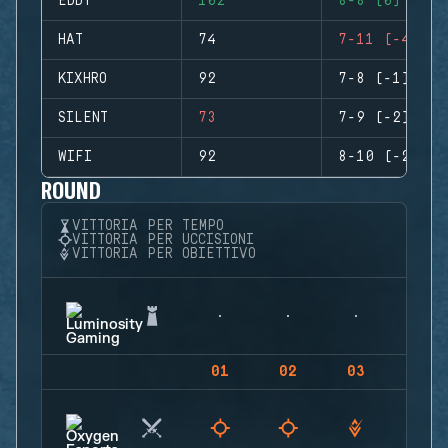
EDDY
102
8-8 (0)
HAT
74
7-11 (-4)
KIXHRO
92
7-8 (-1)
SILENT
73
7-9 (-2)
WIFI
92
8-10 (-2)
ROUND
VITTORIA PER TEMPO
VITTORIA PER UCCISIONI
VITTORIA PER OBIETTIVO
01
02
03
04