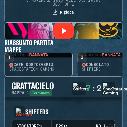
3 NOVEMBRE 2023 ALLE ORE 18:00
BEST OF 1
Rigioca
RIASSUNTO PARTITA
MAPPE
BANNATA
BANNATA
1
2
CAFÉ DOSTOEVSKIJ
CONSOLATO
SPACESTATION GAMING
SHIFTERS
GRATTACIELO
7
:
2
Terminata
MAPPA
1
SHIFTERS
GIOCATORE
EPS
KD (+/-)