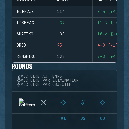
ELEMZJE
114
8-4 (+4)
LIKEFAC
139
11-7 (+4)
SHAIIKO
138
10-6 (+4)
BRID
95
4-3 (+1)
RENSHIRO
123
7-3 (+4)
ROUNDS
VICTOIRE AU TEMPS
VICTOIRE PAR ÉLIMINATION
VICTOIRE PAR OBJECTIF
01
02
03
04