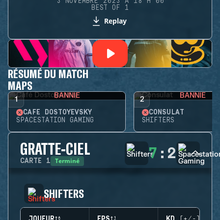
3 NOVEMBRE 2023 À 18 H 00
BEST OF 1
Replay
RÉSUMÉ DU MATCH
MAPS
BANNIE
BANNIE
1
2
CAFÉ DOSTOYEVSKY
CONSULAT
SPACESTATION GAMING
SHIFTERS
GRATTE-CIEL
7
:
2
Terminé
CARTE
1
SHIFTERS
JOUEUR
EPS
KD (+/-)