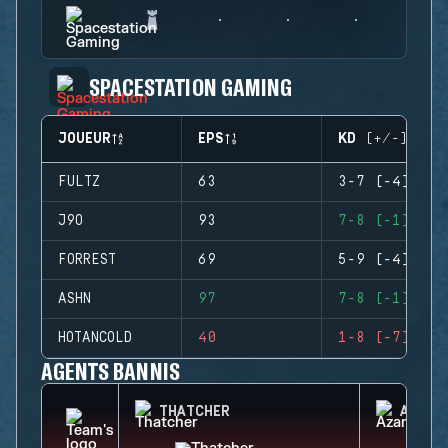
SPACESTATION GAMING
JOUEUR
EPS
KD (+/-)
FULTZ
63
3-7 (-4)
J9O
93
7-8 (-1)
FORREST
69
5-9 (-4)
ASHN
97
7-8 (-1)
HOTANCOLD
40
1-8 (-7)
AGENTS BANNIS
THATCHER
AZAMI