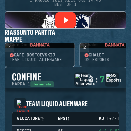
1 MAGGIO 2023 ALLE ORE 14:45
BEST OF 1
RIASSUNTO PARTITA
MAPPE
BANNATA
BANNATA
1
2
CAFÉ DOSTOEVSKIJ
CHALET
TEAM LIQUID ALIENWARE
G2 ESPORTS
CONFINE
3
:
7
Terminata
MAPPA
1
TEAM LIQUID ALIENWARE
GIOCATORE
EPS
KD (+/-)