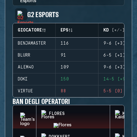
G2 ESPORTS
GIOCATORE
EPS
KD (+/-)
BENJAMASTER
116
9-6 (+3)
BLURR
91
6-5 (+1)
ALEM4O
109
9-6 (+3)
DOKI
150
14-5 (+9)
VIRTUE
88
5-5 (0)
BAN DEGLI OPERATORI
FLORES
KAID