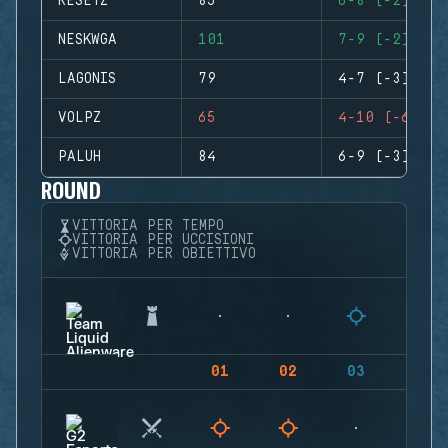
RESETZ
85
6-8 (-2)
NESKWGA
101
7-9 (-2)
LAGONIS
79
4-7 (-3)
VOLPZ
65
4-10 (-6)
PALUH
84
6-9 (-3)
ROUND
VITTORIA PER TEMPO
VITTORIA PER UCCISIONI
VITTORIA PER OBIETTIVO
01
02
03
04