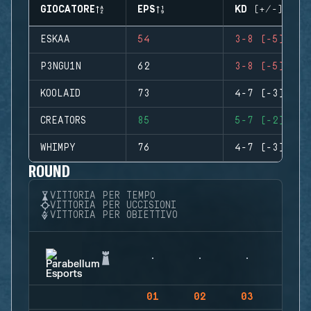
GIOCATORE
EPS
KD (+/-)
ESKAA
54
3-8 (-5)
P3NGU1N
62
3-8 (-5)
KOOLAID
73
4-7 (-3)
CREATORS
85
5-7 (-2)
WHIMPY
76
4-7 (-3)
ROUND
VITTORIA PER TEMPO
VITTORIA PER UCCISIONI
VITTORIA PER OBIETTIVO
01
02
03
04