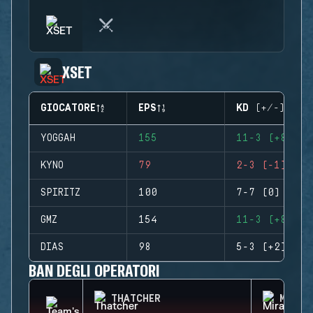
XSET
GIOCATORE
EPS
KD (+/-)
YOGGAH
155
11-3 (+8)
KYNO
79
2-3 (-1)
SPIRITZ
100
7-7 (0)
GMZ
154
11-3 (+8)
DIAS
98
5-3 (+2)
BAN DEGLI OPERATORI
THATCHER
MIRA