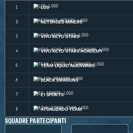
LOS
1
NETSHOES MINERS
2
VIVO KEYD STARS
3
VIVO KEYD STARS ACADEMY
4
TEAM LIQUID ALIENWARE
5
BLACK DRAGONS
6
E1 SPORTS
7
ATUALIZADO TEAM
8
SQUADRE PARTECIPANTI