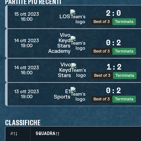
PARTITE PIÙ RECENTI
2
:
0
15 ott 2023
LOS
16:00
Best of 3
Terminata
Vivo
Keyd
14 ott 2023
0
:
2
Stars
19:00
Academy
Best of 3
Terminata
Vivo
1
:
2
14 ott 2023
Keyd
16:00
Stars
Best of 3
Terminata
0
:
2
E1
13 ott 2023
Sports
19:00
Best of 3
Terminata
CLASSIFICHE
#
SQUADRA