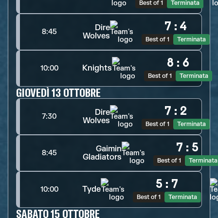
Best of 1
Terminata
7
:
4
Dire
8:45
Wolves
Best of 1
Terminata
8
:
6
Knights
10:00
Best of 1
Terminata
GIOVEDÌ 13 OTTOBRE
7
:
2
Dire
7:30
Wolves
Best of 1
Terminata
7
:
5
Gaimin
8:45
Gladiators
Best of 1
Terminata
5
:
7
Tyde
10:00
Best of 1
Terminata
SABATO 15 OTTOBRE