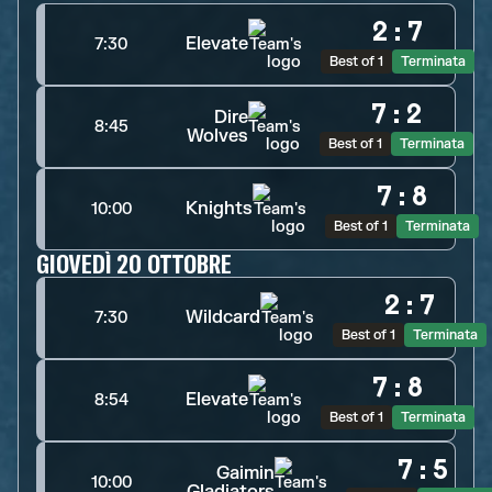
2
:
7
Elevate
7:30
Best of 1
Terminata
7
:
2
Dire
8:45
Wolves
Best of 1
Terminata
7
:
8
Knights
10:00
Best of 1
Terminata
GIOVEDÌ 20 OTTOBRE
2
:
7
Wildcard
7:30
Best of 1
Terminata
7
:
8
Elevate
8:54
Best of 1
Terminata
7
:
5
Gaimin
10:00
Gladiators