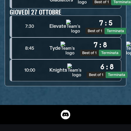
Best of 1
Terminata
GIOVEDÌ 27 OTTOBRE
7
:
5
Elevate
7:30
Best of 1
Terminata
7
:
8
Tyde
8:45
Best of 1
Terminata
6
:
8
Knights
10:00
Best of 1
Terminata