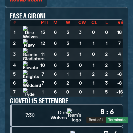
FASE A GIRONI
#
PTI
M
W
CW
CL
L
RB
1
15
>
6
>
3
>
3
>
0
>
0
>
18
2
12
>
6
>
3
>
1
>
1
>
1
>
7
3
11
>
6
>
3
>
1
>
0
>
2
>
4
4
10
>
6
>
3
>
0
>
1
>
2
>
3
5
7
>
6
>
1
>
1
>
2
>
2
>
-8
6
7
>
6
>
2
>
0
>
1
>
3
>
-8
7
1
>
6
>
0
>
0
>
1
>
5
>
-16
GIOVEDÌ 15 SETTEMBRE
8
:
6
Dire
7:30
Wolves
Best of 1
Terminata