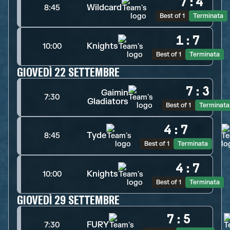
7
:
4
Wildcard
8:45
Best of 1
Terminata
1
:
7
Knights
10:00
Best of 1
Terminata
GIOVEDÌ 22 SETTEMBRE
7
:
3
Gaimin
7:30
Gladiators
Best of 1
Terminata
4
:
7
Tyde
8:45
Best of 1
Terminata
4
:
7
Knights
10:00
Best of 1
Terminata
GIOVEDÌ 29 SETTEMBRE
7
:
5
FURY
7:30