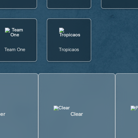
Team One
Tropicaos
er
Clear