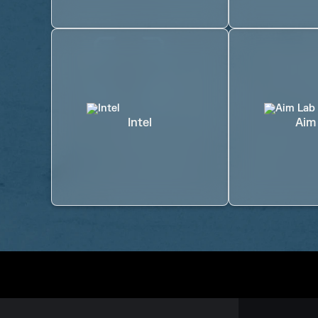
Intel
Aim