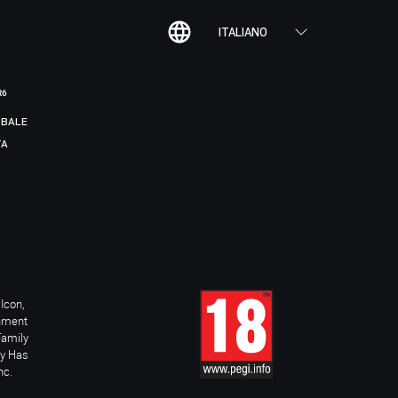
ITALIANO
R6
BALE
TA
Icon,
inment
Family
ay Has
nc.