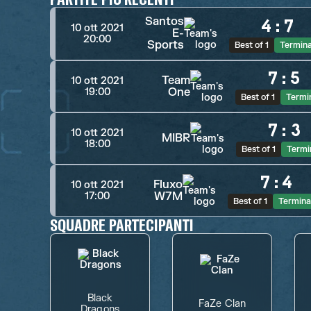
Santos
4
:
7
10 ott 2021
E-
20:00
Sports
Best of 1
Termin
7
:
5
Team
10 ott 2021
One
19:00
Best of 1
Termi
7
:
3
10 ott 2021
MIBR
18:00
Best of 1
Termi
7
:
4
Fluxo
10 ott 2021
W7M
17:00
Best of 1
Termina
SQUADRE PARTECIPANTI
Black
FaZe Clan
Dragons