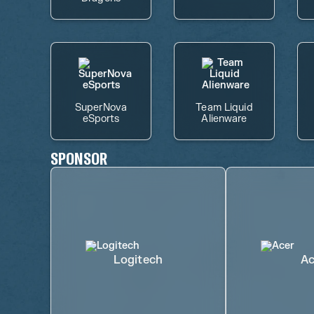
SuperNova
Team Liquid
eSports
Alienware
SPONSOR
Logitech
Ac