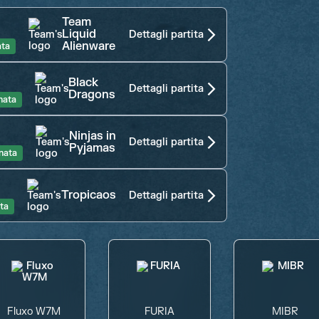
Team
Liquid
Dettagli partita
Alienware
ata
Black
Dettagli partita
Dragons
nata
Ninjas in
Dettagli partita
Pyjamas
nata
Tropicaos
Dettagli partita
ta
Fluxo W7M
FURIA
MIBR