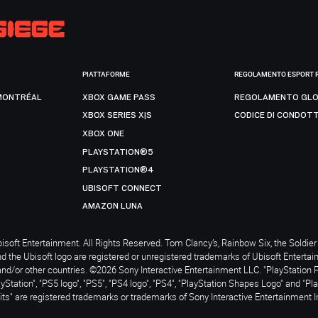
PIATTAFORME
REGOLAMENTO ESPORT 
MONTRÉAL
XBOX GAME PASS
REGOLAMENTO GLO
XBOX SERIES X|S
CODICE DI CONDOT
XBOX ONE
PLAYSTATION®5
PLAYSTATION®4
UBISOFT CONNECT
AMAZON LUNA
soft Entertainment. All Rights Reserved. Tom Clancy’s, Rainbow Six, the Soldier 
nd the Ubisoft logo are registered or unregistered trademarks of Ubisoft Enterta
and/or other countries. ©2026 Sony Interactive Entertainment LLC. "PlayStation 
ayStation", "PS5 logo", "PS5", "PS4 logo", "PS4", "PlayStation Shapes Logo" and "Pl
ts" are registered trademarks or trademarks of Sony Interactive Entertainment I