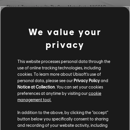
Etape 4: Trouvez la quête The Crew Motorfest x NASCAR
decoration ou la Chevrolet Camaro ZL1 et cliquez sur “Accepter la
quête”.
We value your
Etape 5: Discord vous demandera de regarder le Trailer de la
Playlist Nascar ou de jouer à The Crew Motorfest avec le client
privacy
Discord d’ouvert afin d’obtenir les différentes récompenses.
This website processes personal data through the
use of online tracking technologies, including
Si vous êtes un streamer et que vous aimeriez participer aux
cookies. To learn more about Ubisoft's use of
prochaines opportunités sur The Crew Motorfest, postulez au
personal data, please see our
Privacy Policy
and
Ubisoft Creators Program
.
Notice at Collection
. You can set your cookies
preferences at anytime by visiting our
cookie
Pour plus d’informations sur The Crew®, regardez
official website
.
management tool.
Rejoignez la communauté The The Crew® sur
Reddit
,
TC Social
, et
Discord
- et suivez nous sur
Twitch
pour ne louper aucun
In addition to the above, by clicking the “accept”
livestream.
button below you specifically consent to sharing
and recording of your website activity, including