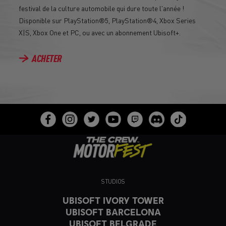
festival de la culture automobile qui dure toute l'année !
Disponible sur PlayStation®5, PlayStation®4, Xbox Series
X|S, Xbox One et PC, ou avec un abonnement Ubisoft+.
ACHETER
STUDIOS
UBISOFT IVORY TOWER
UBISOFT BARCELONA
UBISOFT BELGRADE