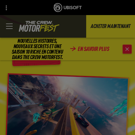
ACHETER MAINTENANT
NOUVELLES HISTOIRES,
NOUVEAUX SECRETS ET UNE
EN SAVOIR PLUS
SAISON 10 RICHE EN CONTENU
RETOUR
DANS THE CREW MOTORFEST.