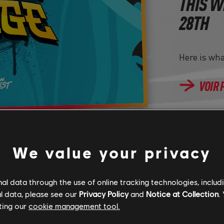
THIS W
28TH
Here is wh
VOIR 
We value your privacy
2026
21
JUILLET
l data through the use of online tracking technologies, includ
l data, please see our
Privacy Policy
and
Notice at Collection
.
ting our
cookie management tool.