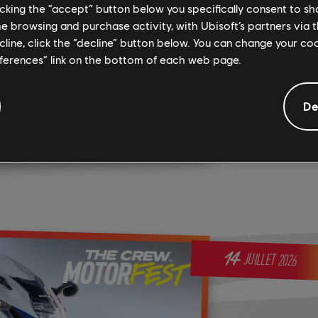
THIS W
licking the “accept” button below you specifically consent to s
me browsing and purchase activity, with Ubisoft’s partners via t
21ST
ecline, click the “decline” button below. You can change your c
eferences” link on the bottom of each web page.
Here is wh
De
VOIR 
14
JUILLET
2026