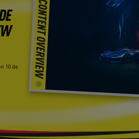
DE
EW
on 10 de