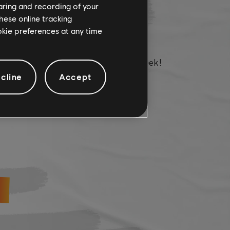
EEK IN THE CREW - JULY
haring and recording of your
hese online tracking
ookie preferences at any time
at’s happening in The Crew® this week!
cline
Accept
PLUS