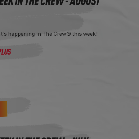
EEK IN THE CREW - AUGUST
at’s happening in The Crew® this week!
PLUS