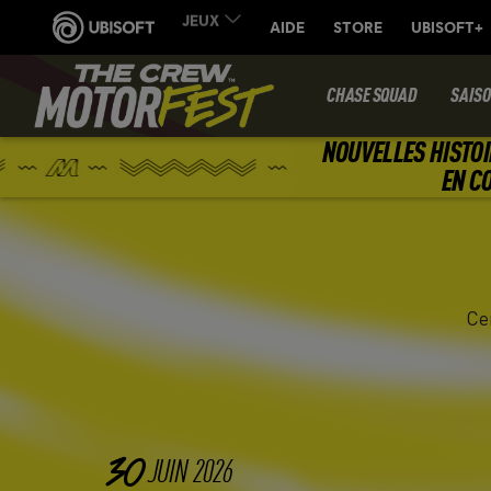
CHASE SQUAD
SAIS
NOUVELLES HISTOI
EN C
Ce
30
JUIN
2026