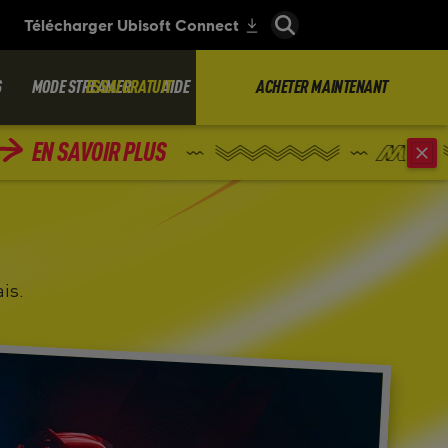
S
MODE STREAMER
ESSAI GRATUIT
AIDE
ACHETER MAINTENANT
EN SAVOIR PLUS
is.