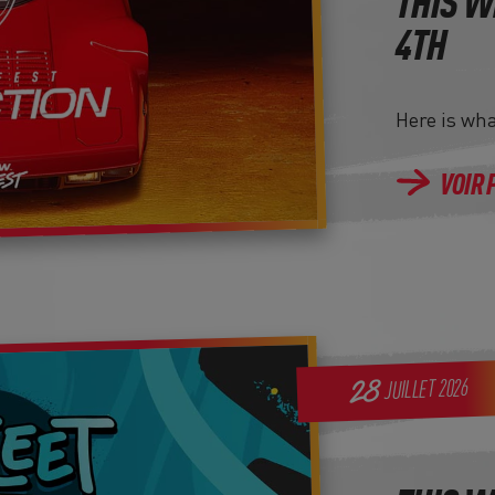
THIS W
4TH
Here is wh
VOIR 
2026
28
JUILLET