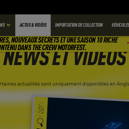
ONS
ACTUS & VIDÉOS
IMPORTATION DE COLLECTION
VÉHICULE
RES, NOUVEAUX SECRETS ET UNE SAISON 10 RICHE
ONTENU DANS THE CREW MOTORFEST.
NEWS ET VIDÉOS
rtaines actualités sont uniquement disponibles en Angla