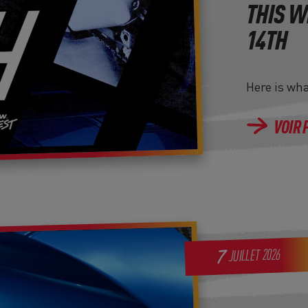
THIS W
14TH
Here is wh
VOIR 
2026
7
JUILLET