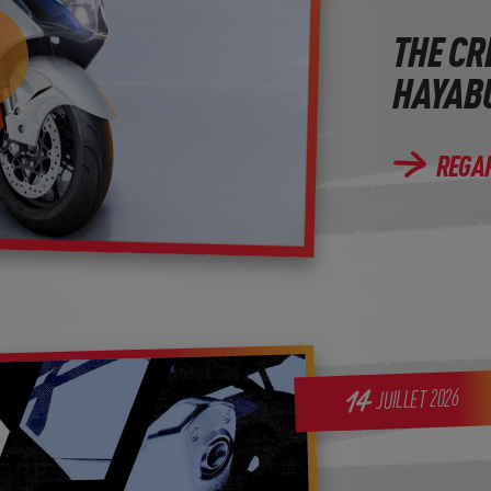
THE CR
HAYABU
REGA
2026
14
JUILLET