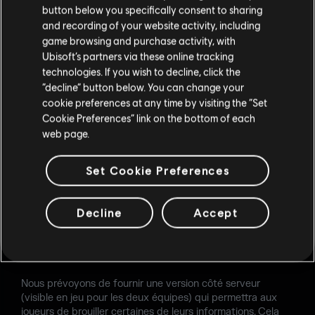
button below you specifically consent to sharing
de la saison, et nous avons hâte d'entendre vos avis sur ce
and recording of your website activity, including
changement.
game browsing and purchase activity, with
Statut : Disponible dès le début de l'A6S3 !
Ubisoft’s partners via these online tracking
technologies. If you wish to decline, click the
“decline” button below. You can change your
cookie preferences at any time by visiting the “Set
STREAM SNIPING
Cookie Preferences” link on the bottom of each
web page.
Nous savons que les streamers et les joueurs ont besoin
de fonctionnalités supplémentaires pour se protéger dans
Set Cookie Preferences
le jeu, et dans ce but, nous sommes en train de travailler
sur une solution aux fonctionnalités complètes. Le mode
Streamer apporte avec lui des difficultés en termes de
Decline
Accept
sécurité pour ce qui est de garantir une anonymisation
complète (anonymisation en jeu, confidentialité globale du
compte), des problèmes que nous devons résoudre pour
compléter l'ensemble de fonctionnalités prévues.
Nous prévoyons de fournir une version côté serveur
(visible en jeu pour les deux équipes) qui permettra aux
joueurs de brouiller certaines de leurs informations. Cela