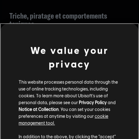
Triche, piratage et comportements
toxiques
RÉDUCTION DU MMR 3.0
We value your
Comme nous l'avons mentionné précédemment, nous
avons visé un lancement de l'A6S3 pour ce changement,
privacy
et nous avons le plaisir de vous révéler que nous sommes
dans les temps ! Nous effectuerons une mise à jour de
notre système de réduction du MMR lors du lancement de
This website processes personal data through the
cette saison, pour faire en sorte que les joueurs qui jouent
dans les règles conservent leur MMR, notamment lorsqu'ils
use of online tracking technologies, including
gagnent contre un tricheur. En outre, avec une mise à jour
cookies. To learn more about Ubisoft's use of
de la fenêtre de synchronisation pour les réductions du
personal data, please see our
Privacy Policy
and
MMR, les joueurs constateront que le système sera plus
Notice at Collection
. You can set your cookies
réactif et qu'il comptera les matchs pertinents dans une
preferences at anytime by visiting our
cookie
saison donnée.
management tool.
Nous vous fournirons des informations supplémentaires
In addition to the above, by clicking the “accept”
concernant ces changements à l'approche du lancement