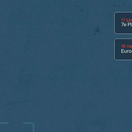
17 ju
7e
Pl
18 ma
Euro