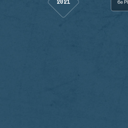
2021
6e
P