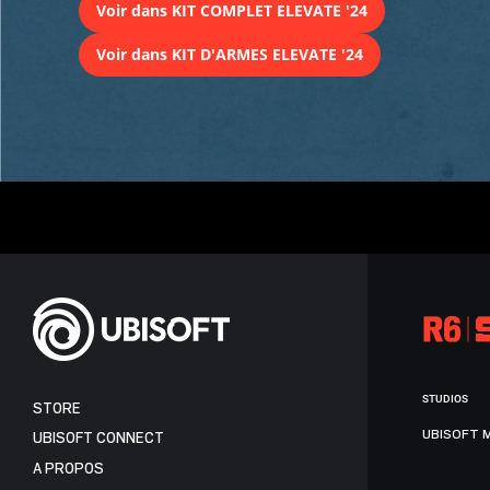
Voir dans KIT COMPLET ELEVATE '24
Voir dans KIT D'ARMES ELEVATE '24
STUDIOS
STORE
UBISOFT 
UBISOFT CONNECT
A PROPOS