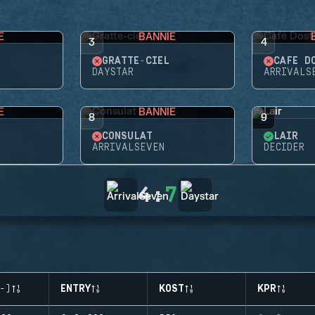
E
BANNIE
3
4
GRATTE-CIEL
CAFÉ D
DAYSTAR
ARRIVALS
E
BANNIE
8
9
CONSULAT
LAIR
ARRIVALSEVEN
DECIDER
4
:
7
-)
ENTRY
KOST
KPR