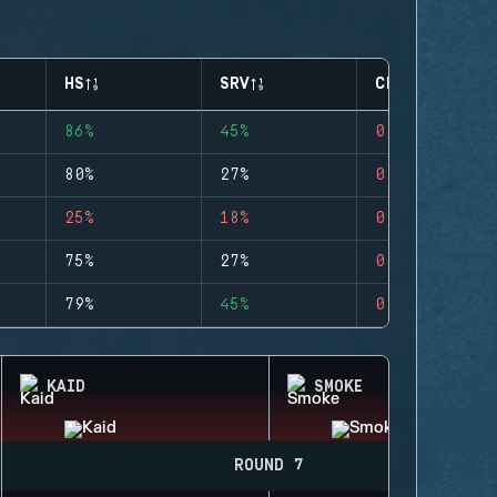
HS
SRV
CLUTCHES
86%
45%
0
80%
27%
0
25%
18%
0
75%
27%
0
79%
45%
0
KAID
SMOKE
ROUND 7