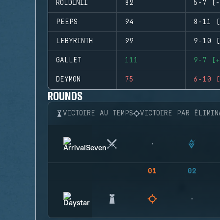
ROLDINII
82
5-7 (-
PEEPS
94
8-11 (
LEBYRINTH
99
9-10 (
GALLET
111
9-7 (+
DEYMON
75
6-10 (
ROUNDS
VICTOIRE AU TEMPS
VICTOIRE PAR ÉLIMIN
01
02