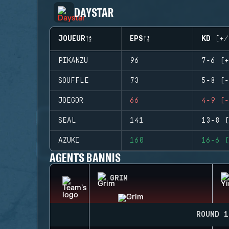
DAYSTAR
JOUEUR
EPS
KD (+/
PIKANZU
96
7-6 (+
SOUFFLE
73
5-8 (-
JOEGOR
66
4-9 (-
SEAL
141
13-8 (
AZUKI
160
16-6 (
AGENTS BANNIS
GRIM
ROUND 1