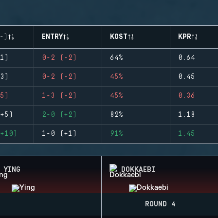
-)
ENTRY
KOST
KPR
1)
0-2 (-2)
64%
0.64
3)
0-2 (-2)
45%
0.45
5)
1-3 (-2)
45%
0.36
+5)
2-0 (+2)
82%
1.18
+10)
1-0 (+1)
91%
1.45
YING
DOKKAEBI
ROUND 4