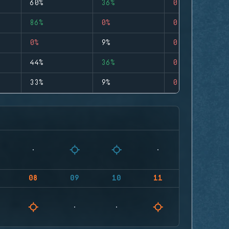
60%
36%
0
86%
0%
0
0%
9%
0
44%
36%
0
33%
9%
0
08
09
10
11