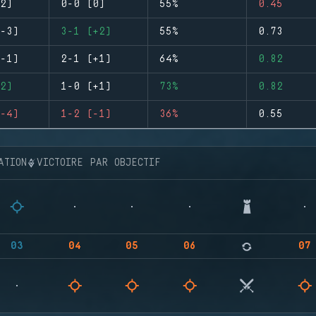
2)
0-0 (0)
55%
0.45
-3)
3-1 (+2)
55%
0.73
-1)
2-1 (+1)
64%
0.82
2)
1-0 (+1)
73%
0.82
-4)
1-2 (-1)
36%
0.55
ATION
VICTOIRE PAR OBJECTIF
03
04
05
06
07