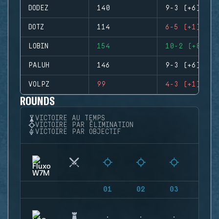
DODEZ
140
9-3 (+6)
DOTZ
114
6-5 (+1)
LOBIN
154
10-2 (+8)
PALUH
146
9-3 (+6)
VOLPZ
99
4-3 (+1)
ROUNDS
VICTOIRE AU TEMPS
VICTOIRE PAR ÉLIMINATION
VICTOIRE PAR OBJECTIF
01
02
03
04