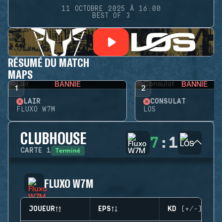
11 OCTOBRE 2025 À 16:00
BEST OF 3
RÉSUMÉ DU MATCH
MAPS
BANNIE
BANNIE
1
2
LAIR
CONSULAT
FLUXO W7M
LOS
CLUBHOUSE
7
:
1
Terminé
CARTE
1
FLUXO W7M
JOUEUR
EPS
KD (+/-)