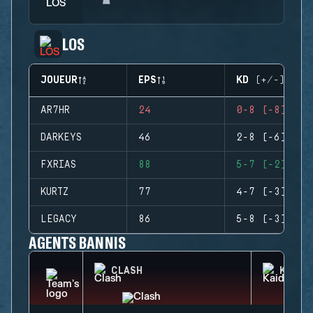
LOS
JOUEUR
EPS
KD (+/-)
AR7HR
24
0-8 (-8)
DARKEYS
46
2-8 (-6)
FXRIAS
88
5-7 (-2)
KURTZ
77
4-7 (-3)
LEGACY
86
5-8 (-3)
AGENTS BANNIS
CLASH
KAID