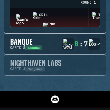
ROUND 1
GRIM
THERM
BANQUE
8
:
7
Terminé
CARTE
2
NIGHTHAVEN LABS
Non jouée
CARTE
3