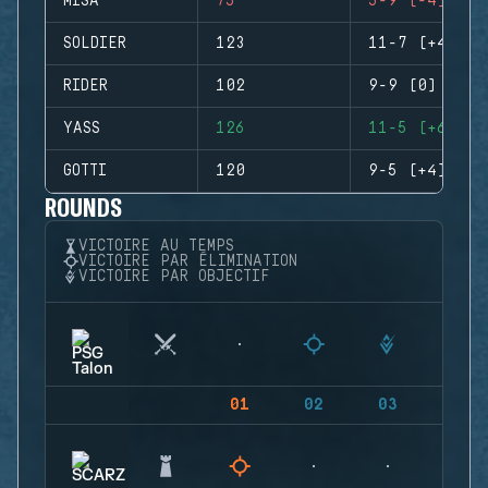
MISA
75
5-9 (-4)
SOLDIER
123
11-7 (+4)
RIDER
102
9-9 (0)
YASS
126
11-5 (+6)
GOTTI
120
9-5 (+4)
ROUNDS
VICTOIRE AU TEMPS
VICTOIRE PAR ÉLIMINATION
VICTOIRE PAR OBJECTIF
01
02
03
04