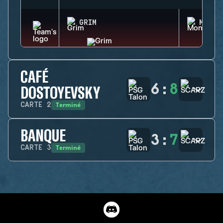
GRIM
MONTA
CAFÉ
6
:
8
DOSTOYEVSKY
Terminé
CARTE
2
BANQUE
3
:
7
Terminé
CARTE
3