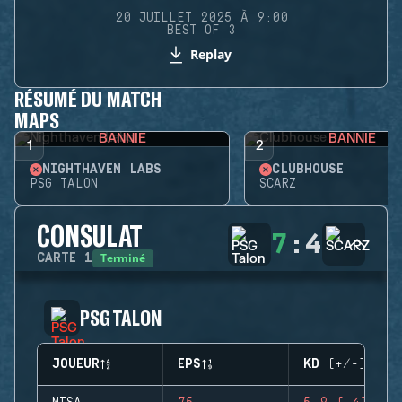
20 JUILLET 2025 À 9:00
BEST OF 3
Replay
RÉSUMÉ DU MATCH
MAPS
BANNIE
BANNIE
1
2
NIGHTHAVEN LABS
CLUBHOUSE
PSG TALON
SCARZ
CONSULAT
7
:
4
Terminé
CARTE
1
PSG TALON
JOUEUR
EPS
KD (+/-)