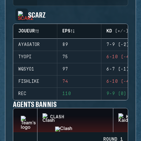
SCARZ
JOUEUR
EPS
KD (+/-)
AYAGATOR
89
7-9 (-2)
TYOPI
75
6-10 (-4)
WQSYO1
97
6-7 (-1)
FISHLIKE
74
6-10 (-4)
REC
110
9-9 (0)
AGENTS BANNIS
CLASH
KAID
ROUND 1