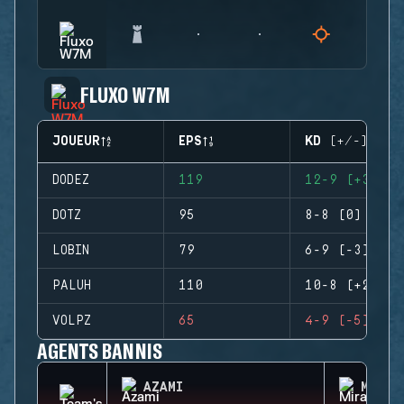
FLUXO W7M
JOUEUR
EPS
KD (+/-)
DODEZ
119
12-9 (+3)
DOTZ
95
8-8 (0)
LOBIN
79
6-9 (-3)
PALUH
110
10-8 (+2)
VOLPZ
65
4-9 (-5)
AGENTS BANNIS
AZAMI
MIRA