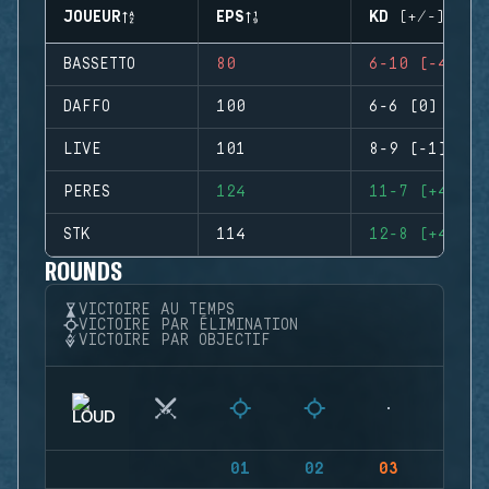
JOUEUR
EPS
KD (+/-)
BASSETTO
80
6-10 (-4)
DAFFO
100
6-6 (0)
LIVE
101
8-9 (-1)
PERES
124
11-7 (+4)
STK
114
12-8 (+4)
ROUNDS
VICTOIRE AU TEMPS
VICTOIRE PAR ÉLIMINATION
VICTOIRE PAR OBJECTIF
01
02
03
04