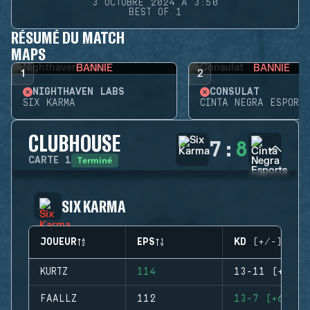
3 OCTOBRE 2024 À 3:50
BEST OF 1
RÉSUMÉ DU MATCH
MAPS
BANNIE
BANNIE
1
2
NIGHTHAVEN LABS
CONSULAT
SIX KARMA
CINTA NEGRA ESPORTS
CLUBHOUSE
7
:
8
Terminé
CARTE
1
SIX KARMA
JOUEUR
EPS
KD (+/-)
KURTZ
114
13-11 (+2)
FAALLZ
112
13-7 (+6)