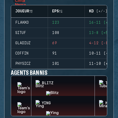
JOUEUR
EPS
KD (+/-)
FLAKKO
123
16-11 (+5)
SITUF
108
13-8 (+5)
GLADIUZ
69
4-12 (-8)
COFFIN
91
10-11 (-1)
PHYSICZ
101
11-10 (+1)
AGENTS BANNIS
BLITZ
TUBAR
YING
MIRA