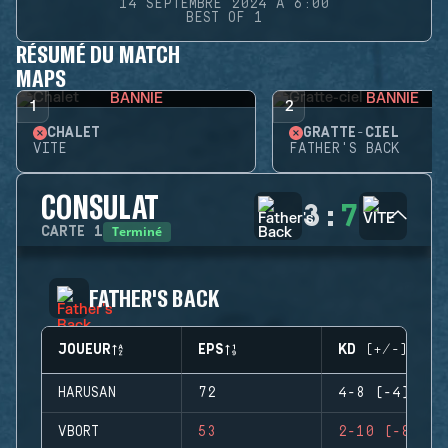
14 SEPTEMBRE 2024 À 6:00
BEST OF 1
RÉSUMÉ DU MATCH
MAPS
BANNIE
BANNIE
1
2
CHALET
GRATTE-CIEL
VITE
FATHER'S BACK
CONSULAT
3
:
7
Terminé
CARTE
1
FATHER'S BACK
JOUEUR
EPS
KD (+/-)
HARUSAN
72
4-8 (-4)
VBORT
53
2-10 (-8)