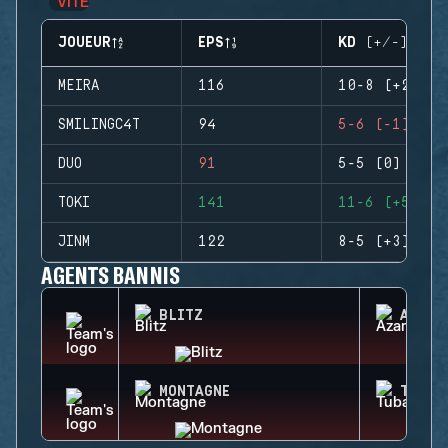
JOUEUR
EPS
KD (+/-)
MEIRA
116
10-8 (+2)
SMILINGC4T
94
5-6 (-1)
DUO
91
5-5 (0)
TOKI
141
11-6 (+5)
JINM
122
8-5 (+3)
AGENTS BANNIS
BLITZ
AZAMI
MONTAGNE
TUBAR