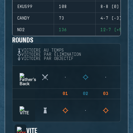
EKUS99
108
8-8 (0)
CANDY
73
4-7 (-3)
NO2
136
12-7 (+5)
ROUNDS
VICTOIRE AU TEMPS
VICTOIRE PAR ÉLIMINATION
VICTOIRE PAR OBJECTIF
01
02
03
04
VITE