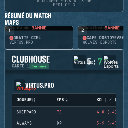
8 OCTOBRE 2024 À 16:00
BEST OF 3
RÉSUMÉ DU MATCH
MAPS
BANNIE
BANNIE
1
2
GRATTE-CIEL
CAFÉ DOSTOYEVSKY
VIRTUS.PRO
WOLVES ESPORTS
CLUBHOUSE
5
:
7
Terminé
CARTE
1
VIRTUS.PRO
JOUEUR
EPS
KD (+/-)
SHEPPARD
78
4-8 (-4)
ALWAYS
89
5-9 (-4)