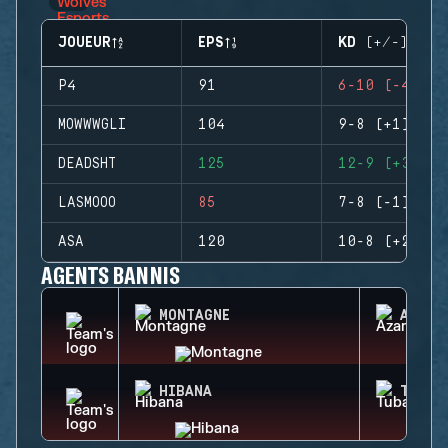
JOUEUR
EPS
KD (+/-)
P4
91
6-10 (-4)
MOWWWGLI
104
9-8 (+1)
DEADSHT
125
12-9 (+3)
LASMOOO
85
7-8 (-1)
ASA
120
10-8 (+2)
AGENTS BANNIS
MONTAGNE
AZAMI
HIBANA
TUBAR