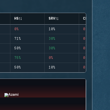
HS
SRV
CLUTCHES
0%
10%
0
71%
30%
0
50%
30%
0
75%
0%
0
50%
10%
0