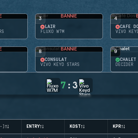
E
BANNIE
3
4
LAIR
CAFÉ D
RS
FLUXO W7M
VIVO KEY
E
BANNIE
8
9
CONSULAT
CHALET
VIVO KEYD STARS
DECIDER
7
:
3
-)
ENTRY
KOST
KPR