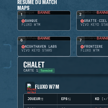
RÉSUMÉ DU MATCH
MAPS
BANNIE
BANNI
1
2
BANQUE
GRATTE-CIEL
FLUXO W7M
VIVO KEYD STA
BANNIE
BANNI
6
7
NIGHTHAVEN LABS
FRONTIÈRE
VIVO KEYD STARS
FLUXO W7M
CHALET
Terminé
CARTE
1
FLUXO W7M
JOUEUR
EPS
KD (+/