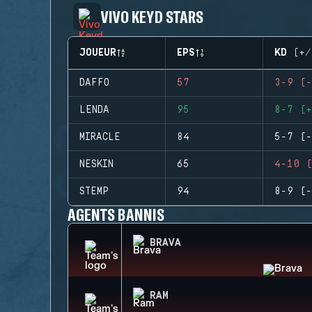
VIVO KEYD STARS
JOUEUR
EPS
KD (+/
DAFFO
57
3-9 (-
LENDA
95
8-7 (+
MIRACLE
84
5-7 (-
NESKIN
65
4-10 (
STEMP
94
8-9 (-
AGENTS BANNIS
BRAVA
RAM