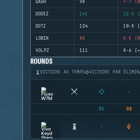
DASH
98
7-7 (0
DODEZ
141
12-5 (
DOTZ
124
10-5 (
LOBIN
88
5-5 (0
VOLPZ
111
8-6 (+
ROUNDS
VICTOIRE AU TEMPS
VICTOIRE PAR ÉLIMIN
01
02