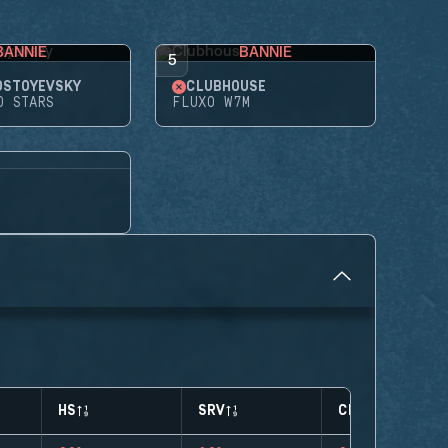
BANNIE
BANNIE
5
OSTOYEVSKY
CLUBHOUSE
D STARS
FLUXO W7M
HS
SRV
CLUTCHES