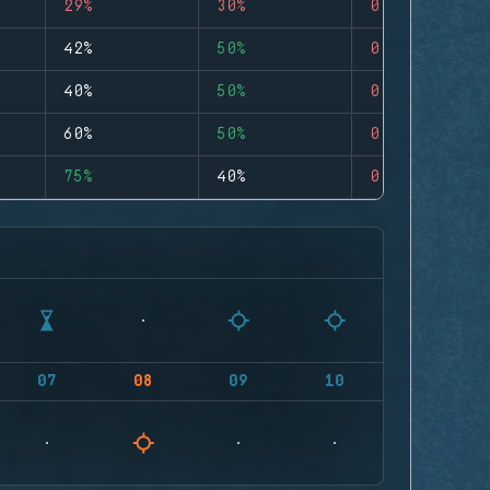
29%
30%
0
42%
50%
0
40%
50%
0
60%
50%
0
75%
40%
0
07
08
09
10