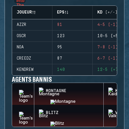
JOUEUR
EPS
KD (+/-)
AZZR
81
4-5 (-1)
OSCR
123
10-5 (+5)
NOA
95
7-8 (-1)
CREEDZ
87
6-7 (-1)
KENDREW
140
12-5 (+7)
AGENTS BANNIS
MONTAGNE
KAID
BLITZ
VALKY