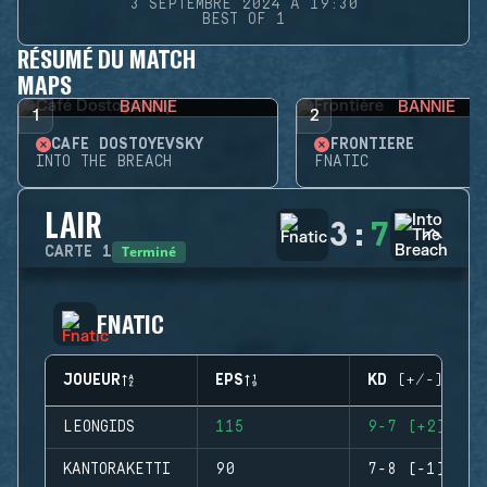
3 SEPTEMBRE 2024 À 19:30
BEST OF 1
RÉSUMÉ DU MATCH
MAPS
BANNIE
BANNIE
1
2
CAFÉ DOSTOYEVSKY
FRONTIÈRE
INTO THE BREACH
FNATIC
LAIR
3
:
7
Terminé
CARTE
1
FNATIC
JOUEUR
EPS
KD (+/-)
LEONGIDS
115
9-7 (+2)
KANTORAKETTI
90
7-8 (-1)