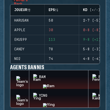
JOUEUR
EPS
KD (+/-)
HARUSAN
50
2-7 (-5)
APPLE
30
0-8 (-8)
EKUS99
113
9-8 (+1)
CANDY
78
5-8 (-3)
NO2
74
4-8 (-4)
AGENTS BANNIS
RAM
FENRI
YING
KAID