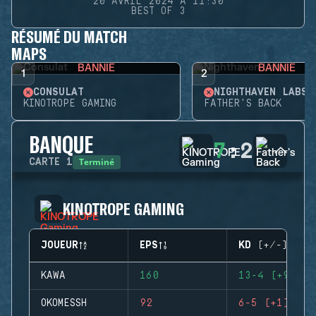
20 AVRIL 2024 À 11:30
BEST OF 3
RÉSUMÉ DU MATCH
MAPS
BANNIE
BANNIE
1
2
CONSULAT
NIGHTHAVEN LABS
KINOTROPE GAMING
FATHER'S BACK
BANQUE
7
:
2
Terminé
CARTE
1
KINOTROPE GAMING
JOUEUR
EPS
KD (+/-)
KAWA
160
13-4 (+9)
OKOMESSH
92
6-5 (+1)