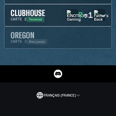
CLUBHOUSE
7
:
1
Terminé
CARTE
2
OREGON
Non jouée
CARTE
3
FRANÇAIS (FRANCE)