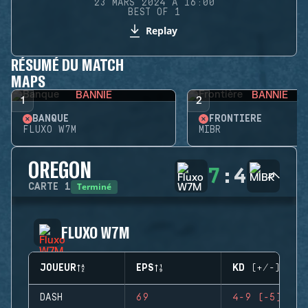
23 MARS 2024 À 16:00
BEST OF 1
Replay
RÉSUMÉ DU MATCH
MAPS
BANNIE
BANNIE
1
2
BANQUE
FRONTIÈRE
FLUXO W7M
MIBR
OREGON
7
:
4
Terminé
CARTE
1
FLUXO W7M
JOUEUR
EPS
KD (+/-)
DASH
69
4-9 (-5)