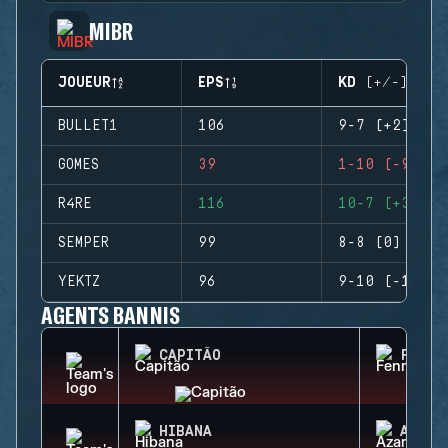
MIBR
JOUEUR
EPS
KD (+/-)
BULLET1
106
9-7 (+2)
GOMES
39
1-10 (-9)
R4RE
116
10-7 (+3)
SEMPER
99
8-8 (0)
YEKTZ
96
9-10 (-1)
AGENTS BANNIS
CAPITÃO
FENRI
HIBANA
AZAMI