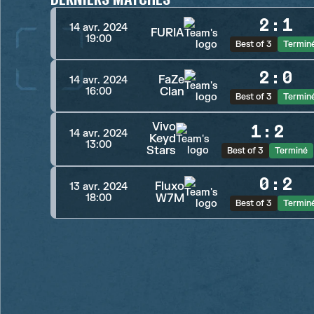
2
:
1
14 avr. 2024
FURIA
19:00
Best of 3
Termin
2
:
0
FaZe
14 avr. 2024
Clan
16:00
Best of 3
Termin
Vivo
1
:
2
14 avr. 2024
Keyd
13:00
Stars
Best of 3
Terminé
0
:
2
Fluxo
13 avr. 2024
W7M
18:00
Best of 3
Termin