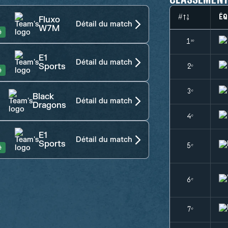
#
ÉQ
Fluxo
Détail du match
W7M
é
1ʳᵉ
E1
Détail du match
Sports
2ᵉ
é
3ᵉ
Black
Détail du match
Dragons
4ᵉ
E1
Détail du match
Sports
5ᵉ
é
6ᵉ
7ᵉ