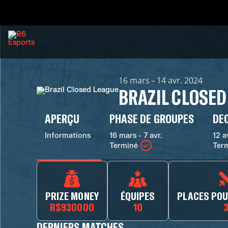
16 mars – 14 avr. 2024
BRAZIL CLOSED
APERÇU
PHASE DE GROUPES
DE
Informations
16 mars - 7 avr.
12 a
Terminé
Ter
PRIZE MONEY
ÉQUIPES
PLACES POU
R$930000
10
DERNIERS MATCHES