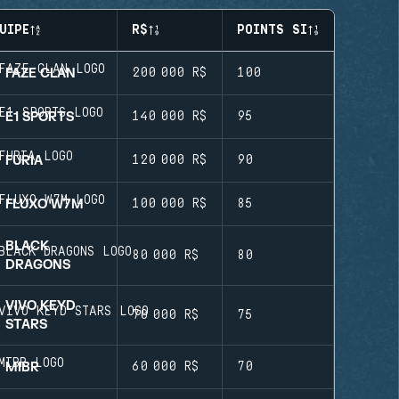
UIPE
R$
POINTS SI
FAZE CLAN
200 000 R$
100
E1 SPORTS
140 000 R$
95
FURIA
120 000 R$
90
FLUXO W7M
100 000 R$
85
BLACK
80 000 R$
80
DRAGONS
VIVO KEYD
70 000 R$
75
STARS
MIBR
60 000 R$
70