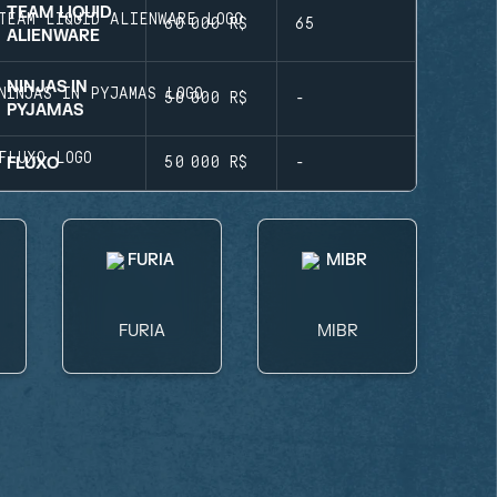
TEAM LIQUID
60 000 R$
65
ALIENWARE
NINJAS IN
50 000 R$
-
PYJAMAS
FLUXO
50 000 R$
-
FURIA
MIBR