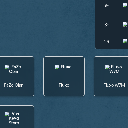
8ᵉ
9ᵉ
10ᵉ
FaZe Clan
Fluxo
Fluxo W7M