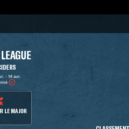
 LEAGUE
CIDERS
vr. - 14 avr.
miné
R LE MAJOR
3
CLASSEMEN