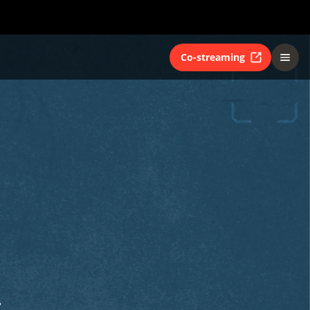
Co-streaming
T