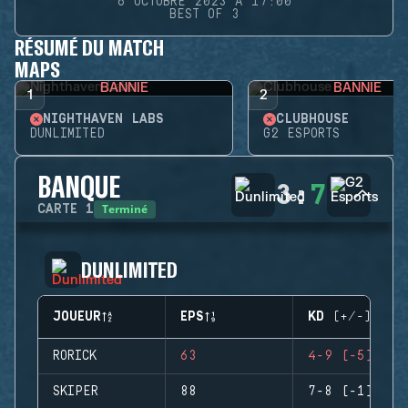
6 OCTOBRE 2023 À 17:00
BEST OF 3
RÉSUMÉ DU MATCH
MAPS
BANNIE
BANNIE
1
2
NIGHTHAVEN LABS
CLUBHOUSE
DUNLIMITED
G2 ESPORTS
BANQUE
3
:
7
Terminé
CARTE
1
DUNLIMITED
JOUEUR
EPS
KD (+/-)
RORICK
63
4-9 (-5)
SKIPER
88
7-8 (-1)