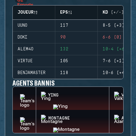
JOUEUR
EPS
KD (+/-)
UUNO
117
8-5 (+3)
DOKI
90
6-6 (0)
ALEM4O
132
10-4 (+6)
VIRTUE
105
7-6 (+1)
BENJAMASTER
118
10-6 (+4)
AGENTS BANNIS
YING
VALKY
MONTAGNE
AZAMI