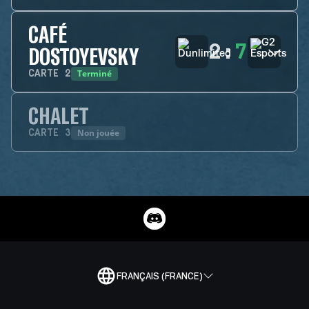
CAFÉ
2
:
7
DOSTOYEVSKY
Terminé
CARTE
2
CHALET
Non jouée
CARTE
3
FRANÇAIS (FRANCE)