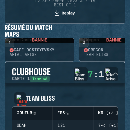
19 SEPTEMBRE 2023 À 8:15
BEST OF 1
Replay
RÉSUMÉ DU MATCH
MAPS
BANNIE
BANNIE
1
2
CAFÉ DOSTOYEVSKY
OREGON
ARIAL ARISE
TEAM BLISS
CLUBHOUSE
7
:
1
Terminé
CARTE
1
TEAM BLISS
JOUEUR
EPS
KD (+/-)
ODAH
121
7-6 (+1)