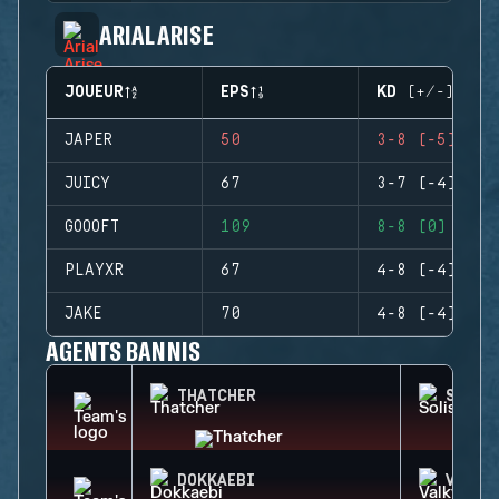
ARIAL ARISE
JOUEUR
EPS
KD (+/-)
JAPER
50
3-8 (-5)
JUICY
67
3-7 (-4)
GOOOFT
109
8-8 (0)
PLAYXR
67
4-8 (-4)
JAKE
70
4-8 (-4)
AGENTS BANNIS
THATCHER
SOLIS
DOKKAEBI
VALKY