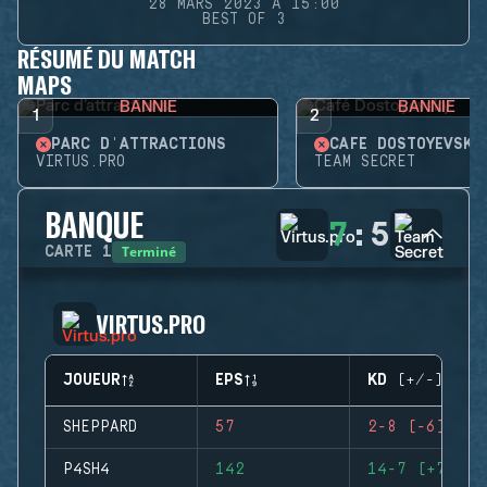
28 MARS 2023 À 15:00
BEST OF 3
RÉSUMÉ DU MATCH
MAPS
BANNIE
BANNIE
1
2
PARC D'ATTRACTIONS
CAFÉ DOSTOYEVSKY
VIRTUS.PRO
TEAM SECRET
BANQUE
7
:
5
Terminé
CARTE
1
VIRTUS.PRO
JOUEUR
EPS
KD (+/-)
SHEPPARD
57
2-8 (-6)
P4SH4
142
14-7 (+7)