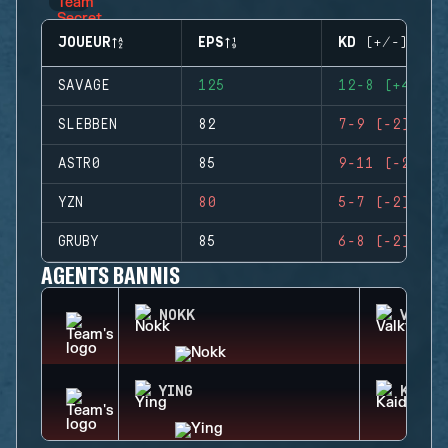
JOUEUR
EPS
KD (+/-)
SAVAGE
125
12-8 (+4)
SLEBBEN
82
7-9 (-2)
ASTR0
85
9-11 (-2)
YZN
80
5-7 (-2)
GRUBY
85
6-8 (-2)
AGENTS BANNIS
NOKK
VALKY
YING
KAID