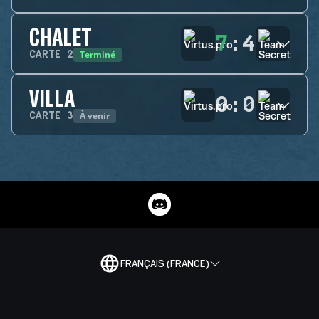
CHALET
7
:
4
Terminé
CARTE
2
VILLA
0
:
0
À venir
CARTE
3
FRANÇAIS (FRANCE)